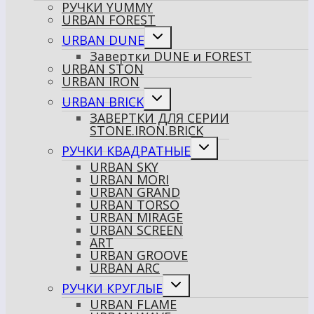
РУЧКИ YUMMY
меню
URBAN FOREST
Переключить
URBAN DUNE
дочернее
Завертки DUNE и FOREST
меню
URBAN STON
URBAN IRON
Переключить
URBAN BRICK
дочернее
ЗАВЕРТКИ ДЛЯ СЕРИИ
меню
STONE.IRON.BRICK
Переключить
РУЧКИ КВАДРАТНЫЕ
дочернее
URBAN SKY
меню
URBAN MORI
URBAN GRAND
URBAN TORSO
URBAN MIRAGE
URBAN SCREEN
ART
URBAN GROOVE
URBAN ARC
Переключить
РУЧКИ КРУГЛЫЕ
дочернее
URBAN FLAME
меню