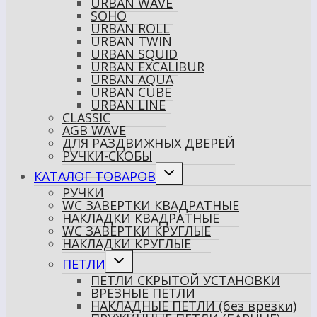
URBAN WAVE
SOHO
URBAN ROLL
URBAN TWIN
URBAN SQUID
URBAN EXCALIBUR
URBAN AQUA
URBAN CUBE
URBAN LINE
CLASSIC
AGB WAVE
ДЛЯ РАЗДВИЖНЫХ ДВЕРЕЙ
РУЧКИ-СКОБЫ
Переключить
КАТАЛОГ ТОВАРОВ
дочернее
РУЧКИ
меню
WC ЗАВЕРТКИ КВАДРАТНЫЕ
НАКЛАДКИ КВАДРАТНЫЕ
WC ЗАВЕРТКИ КРУГЛЫЕ
НАКЛАДКИ КРУГЛЫЕ
Переключить
ПЕТЛИ
дочернее
ПЕТЛИ СКРЫТОЙ УСТАНОВКИ
меню
ВРЕЗНЫЕ ПЕТЛИ
НАКЛАДНЫЕ ПЕТЛИ (без врезки)