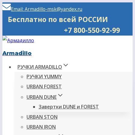
Перейти
Email: Armadillo-msk@yandex.ru
к
Бесплатно по всей РОССИИ
содержимому
+7 800-550-92-99
Armadillo
РУЧКИ ARMADILLO
РУЧКИ YUMMY
URBAN FOREST
URBAN DUNE
Завертки DUNE и FOREST
URBAN STON
URBAN IRON