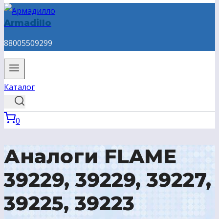
Armadillo
88005509299
Каталог
0
Аналоги FLAME
39229, 39229, 39227,
39225, 39223