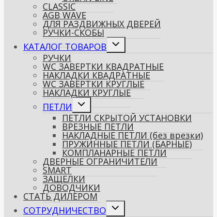
CLASSIC
AGB WAVE
ДЛЯ РАЗДВИЖНЫХ ДВЕРЕЙ
РУЧКИ-СКОБЫ
Переключить
КАТАЛОГ ТОВАРОВ
дочернее
РУЧКИ
меню
WC ЗАВЕРТКИ КВАДРАТНЫЕ
НАКЛАДКИ КВАДРАТНЫЕ
WC ЗАВЕРТКИ КРУГЛЫЕ
НАКЛАДКИ КРУГЛЫЕ
Переключить
ПЕТЛИ
дочернее
ПЕТЛИ СКРЫТОЙ УСТАНОВКИ
меню
ВРЕЗНЫЕ ПЕТЛИ
НАКЛАДНЫЕ ПЕТЛИ (без врезки)
ПРУЖИННЫЕ ПЕТЛИ (БАРНЫЕ)
КОМПЛАНАРНЫЕ ПЕТЛИ
ДВЕРНЫЕ ОГРАНИЧИТЕЛИ
SMART
ЗАЩЕЛКИ
ДОВОДЧИКИ
СТАТЬ ДИЛЕРОМ
Переключить
СОТРУДНИЧЕСТВО
дочернее