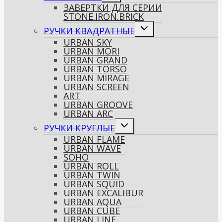
ЗАВЕРТКИ ДЛЯ СЕРИИ
меню
STONE.IRON.BRICK
Переключить
РУЧКИ КВАДРАТНЫЕ
дочернее
URBAN SKY
меню
URBAN MORI
URBAN GRAND
URBAN TORSO
URBAN MIRAGE
URBAN SCREEN
ART
URBAN GROOVE
URBAN ARC
Переключить
РУЧКИ КРУГЛЫЕ
дочернее
URBAN FLAME
меню
URBAN WAVE
SOHO
URBAN ROLL
URBAN TWIN
URBAN SQUID
URBAN EXCALIBUR
URBAN AQUA
URBAN CUBE
URBAN LINE