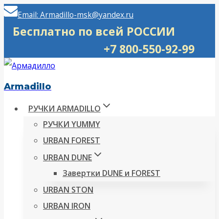
Перейти
Email: Armadillo-msk@yandex.ru
к
Бесплатно по всей РОССИИ
содержимому
+7 800-550-92-99
Armadillo
РУЧКИ ARMADILLO
РУЧКИ YUMMY
URBAN FOREST
URBAN DUNE
Завертки DUNE и FOREST
URBAN STON
URBAN IRON