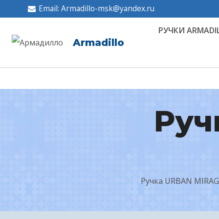
Перейти
Email: Armadillo-msk@yandex.ru
к
РУЧКИ ARMADI
содержимому
Armadillo
Руч
Ручка URBAN MIRAGE