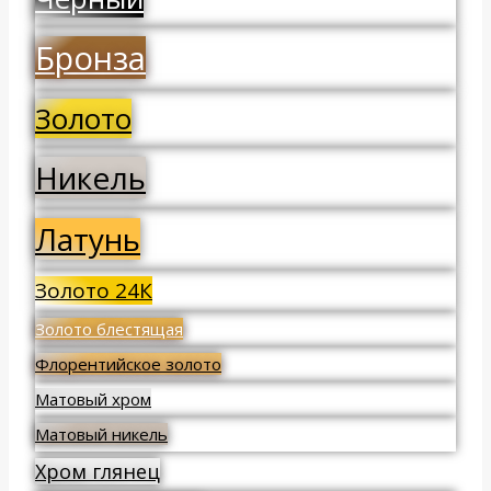
Бронза
Золото
Никель
Латунь
Золото 24К
Золото блестящая
Флорентийское золото
Матовый хром
Матовый никель
Хром глянец