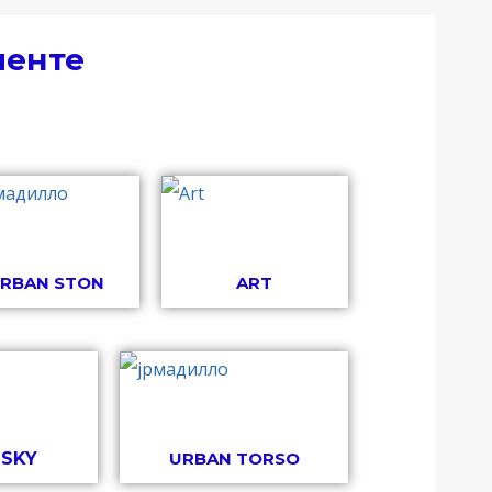
менте
RBAN STON
ART
 SKY
URBAN TORSO