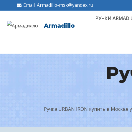
Перейти
Email: Armadillo-msk@yandex.ru
к
РУЧКИ ARMADI
содержимому
Armadillo
Ру
Ручка URBAN IRON купить в Москве у