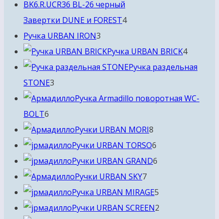
4
Завертки DUNE и FOREST
4
3
товара
Ручка URBAN IRON
3
товара
4
Ручка URBAN BRICK
4
товара
Ручка раздельная
3
STONE
3
товара
Ручка Armadillo поворотная WC-
6
BOLT
6
товаров
8
Ручки URBAN MORI
8
товаров
6
Ручки URBAN TORSO
6
товаров
6
Ручки URBAN GRAND
6
7
товаров
Ручки URBAN SKY
7
товаров
5
Ручка URBAN MIRAGE
5
товаров
2
Ручки URBAN SCREEN
2