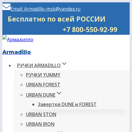
Перейти
Email: Armadillo-msk@yandex.ru
к
Бесплатно по всей РОССИИ
содержимому
+7 800-550-92-99
Armadillo
РУЧКИ ARMADILLO
РУЧКИ YUMMY
URBAN FOREST
URBAN DUNE
Завертки DUNE и FOREST
URBAN STON
URBAN IRON