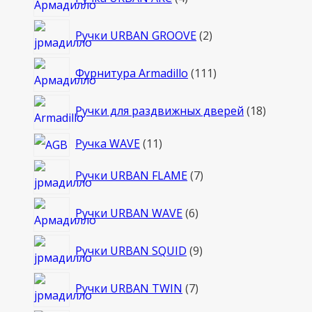
товара
2
Ручки URBAN GROOVE
2
товара
111
Фурнитура Armadillo
111
товаров
18
Ручки для раздвижных дверей
18
товаров
11
Ручка WAVE
11
товаров
7
Ручки URBAN FLAME
7
товаров
6
Ручки URBAN WAVE
6
товаров
9
Ручки URBAN SQUID
9
товаров
7
Ручки URBAN TWIN
7
товаров