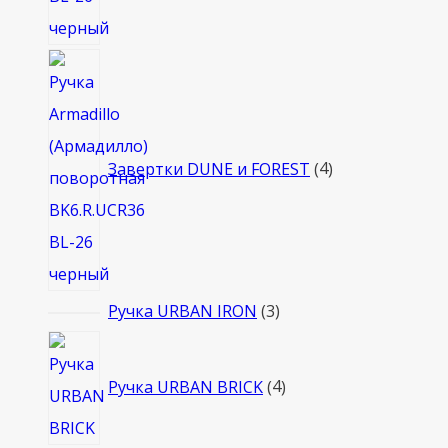
4
товара
Завертки DUNE и FOREST
4
3
Ручка URBAN IRON
3
товара
4
товара
Ручка URBAN BRICK
4