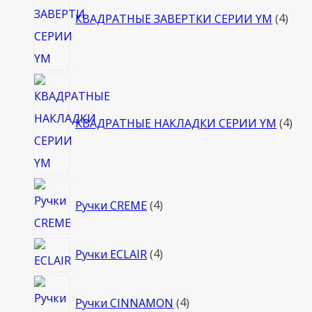
това
КВАДРАТНЫЕ ЗАВЕРТКИ СЕРИИ YM
4
4
тов
КВАДРАТНЫЕ НАКЛАДКИ СЕРИИ YM
4
4
Ручки CREME
4
товара
4
Ручки ECLAIR
4
товара
4
Ручки CINNAMON
4
товара