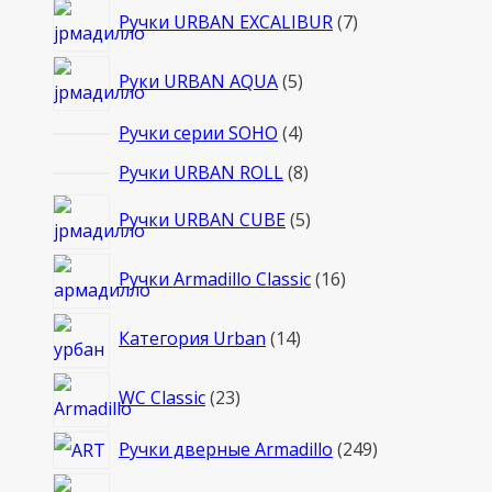
7
Ручки URBAN EXCALIBUR
7
товаров
5
Руки URBAN AQUA
5
товаров
4
Ручки серии SOHO
4
товара
8
Ручки URBAN ROLL
8
товаров
5
Ручки URBAN CUBE
5
товаров
16
Ручки Armadillo Classic
16
товаров
14
Категория Urban
14
товаров
23
WC Classic
23
товара
249
Ручки дверные Armadillo
249
товаров
16