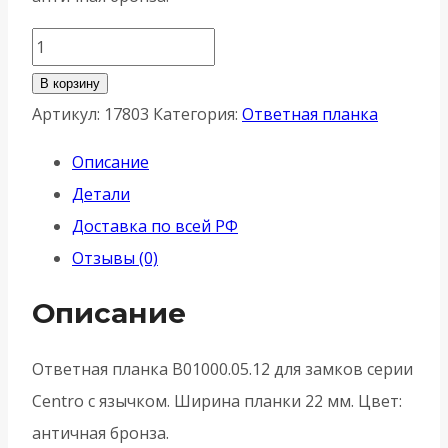
Количество
товара
В корзину
Ответная
Артикул:
17803
Категория:
Ответная планка
планка
Описание
AGB
Детали
(АГБ)
Доставка по всей РФ
B01000.05.12
Отзывы (0)
(античная
-
Описание
Бронза)
Ответная планка B01000.05.12 для замков серии
Centro с язычком. Ширина планки 22 мм. Цвет:
античная бронза.