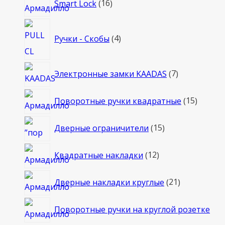
Smart Lock
16
товаров
4
Ручки - Скобы
4
товара
7
Электронные замки KAADAS
7
товаров
15
Поворотные ручки квадратные
15
товаро
15
Дверные ограничители
15
товаров
12
Квадратные накладки
12
товаров
21
Дверные накладки круглые
21
товар
Поворотные ручки на круглой розетке