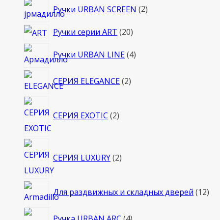
2
Ручки URBAN SCREEN
2
товара
20
Ручки серии ART
20
товаров
4
Ручки URBAN LINE
4
товара
2
СЕРИЯ ELEGANCE
2
товара
2
СЕРИЯ EXOTIC
2
товара
2
СЕРИЯ LUXURY
2
товара
12
Для раздвижных и складных дверей
12
то
4
Ручка URBAN ARC
4