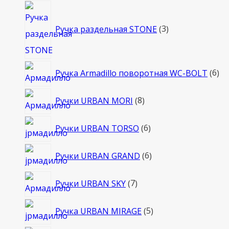
3
товара
Ручка раздельная STONE
3
6
Ручка Armadillo поворотная WC-BOLT
6
то
8
Ручки URBAN MORI
8
товаров
6
Ручки URBAN TORSO
6
товаров
6
Ручки URBAN GRAND
6
товаров
7
Ручки URBAN SKY
7
товаров
5
Ручка URBAN MIRAGE
5
товаров