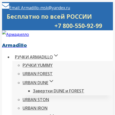
Перейти
Email: Armadillo-msk@yandex.ru
к
Бесплатно по всей РОССИИ
содержимому
+7 800-550-92-99
Armadillo
РУЧКИ ARMADILLO
РУЧКИ YUMMY
URBAN FOREST
URBAN DUNE
Завертки DUNE и FOREST
URBAN STON
URBAN IRON