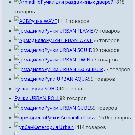
Ручки для раздвижных дверей
18
18
товаров
Ручка WAVE
11
11 товаров
Ручки URBAN FLAME
7
7 товаров
Ручки URBAN WAVE
6
6 товаров
Ручки URBAN SQUID
9
9 товаров
Ручки URBAN TWIN
7
7 товаров
Ручки URBAN EXCALIBUR
7
7 товаров
Руки URBAN AQUA
5
5 товаров
Ручки серии SOHO
4
4 товара
Ручки URBAN ROLL
8
8 товаров
Ручки URBAN CUBE
5
5 товаров
Ручки Armadillo Classic
16
16 товаров
Категория Urban
14
14 товаров