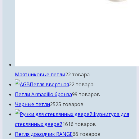
Маятниковые петли
2
2 товара
Петля ввертная
2
2 товара
Петли Armadillo бронза
9
9 товаров
Черные петли
25
25 товаров
Фурнитура для
стеклянных дверей
16
16 товаров
Петля доводчик RANGE
6
6 товаров