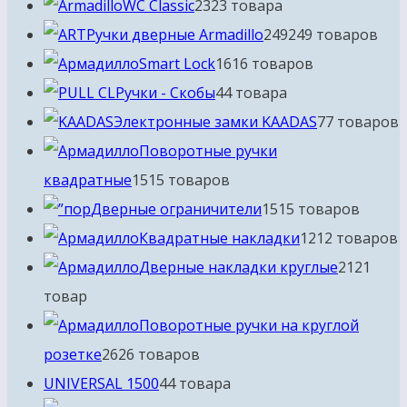
WC Classic
23
23 товара
Ручки дверные Armadillo
249
249 товаров
Smart Lock
16
16 товаров
Ручки - Скобы
4
4 товара
Электронные замки KAADAS
7
7 товаров
Поворотные ручки
квадратные
15
15 товаров
Дверные ограничители
15
15 товаров
Квадратные накладки
12
12 товаров
Дверные накладки круглые
21
21
товар
Поворотные ручки на круглой
розетке
26
26 товаров
UNIVERSAL 1500
4
4 товара