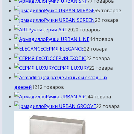
Ручки URBAN SKY
7
7 товаров
Ручка URBAN MIRAGE
5
5 товаров
Ручки URBAN SCREEN
2
2 товара
Ручки серии ART
20
20 товаров
Ручки URBAN LINE
4
4 товара
СЕРИЯ ELEGANCE
2
2 товара
СЕРИЯ EXOTIC
2
2 товара
СЕРИЯ LUXURY
2
2 товара
Для раздвижных и складных
дверей
12
12 товаров
Ручка URBAN ARC
4
4 товара
Ручки URBAN GROOVE
2
2 товара