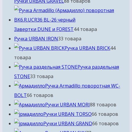
Ручки URBAN GRAVEL
8
8 товаров
Завертки DUNE и FOREST
4
4 товара
Ручка URBAN IRON
3
3 товара
Ручка URBAN BRICK
4
4
товара
Ручка раздельная
STONE
3
3 товара
Ручка Armadillo поворотная WC-
BOLT
6
6 товаров
Ручки URBAN MORI
8
8 товаров
Ручки URBAN TORSO
6
6 товаров
Ручки URBAN GRAND
6
6 товаров