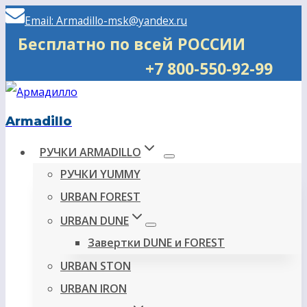
Перейти
Email: Armadillo-msk@yandex.ru
к
Бесплатно по всей РОССИИ
содержимому
+7 800-550-92-99
Armadillo
РУЧКИ ARMADILLO
РУЧКИ YUMMY
URBAN FOREST
URBAN DUNE
Завертки DUNE и FOREST
URBAN STON
URBAN IRON