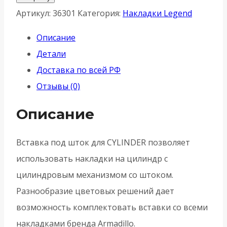
Вставка
Артикул:
36301
Категория:
Накладки Legend
Armadillo
Описание
(Армадилло)
Детали
под
Доставка по всей РФ
шток
Отзывы (0)
для
CYLINDER
Описание
OB-
13
Вставка под шток для CYLINDER позволяет
Античная
использовать накладки на цилиндр с
бронза
цилиндровым механизмом со штоком.
Разнообразие цветовых решений дает
возможность комплектовать вставки со всеми
накладками бренда Armadillo.