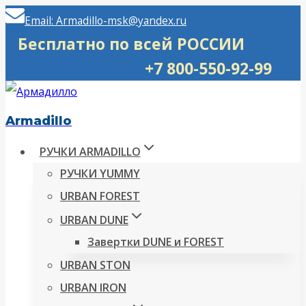
Перейти
Email: Armadillo-msk@yandex.ru
к
Бесплатно по всей РОССИИ
содержимому
+7 800-550-92-99
Armadillo
РУЧКИ ARMADILLO
РУЧКИ YUMMY
URBAN FOREST
URBAN DUNE
Завертки DUNE и FOREST
URBAN STON
URBAN IRON