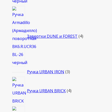
4
товара
Завертки DUNE и FOREST
4
3
Ручка URBAN IRON
3
товара
4
товара
Ручка URBAN BRICK
4
3