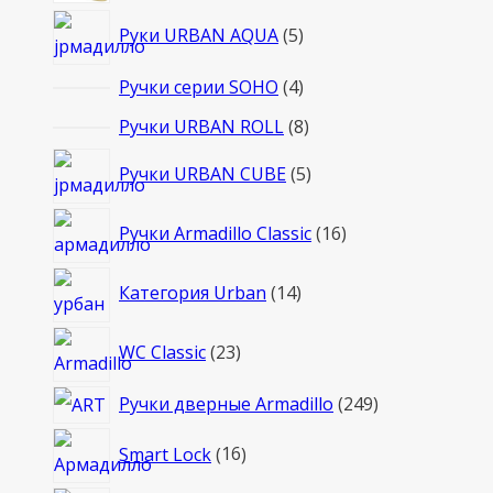
товаров
5
Руки URBAN AQUA
5
товаров
4
Ручки серии SOHO
4
товара
8
Ручки URBAN ROLL
8
товаров
5
Ручки URBAN CUBE
5
товаров
16
Ручки Armadillo Classic
16
товаров
14
Категория Urban
14
товаров
23
WC Classic
23
товара
249
Ручки дверные Armadillo
249
товаров
16
Smart Lock
16
товаров