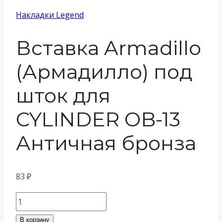
Накладки Legend
Вставка Armadillo
(Армадилло) под
шток для
CYLINDER OB-13
Античная бронза
83
₽
Количество
товара
В корзину