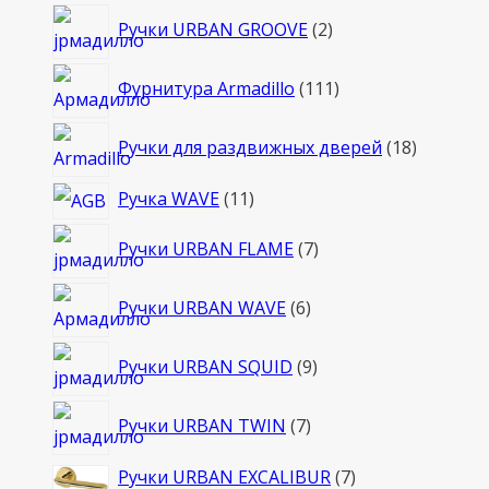
2
Ручки URBAN GROOVE
2
товара
111
Фурнитура Armadillo
111
товаров
18
Ручки для раздвижных дверей
18
товаров
11
Ручка WAVE
11
товаров
7
Ручки URBAN FLAME
7
товаров
6
Ручки URBAN WAVE
6
товаров
9
Ручки URBAN SQUID
9
товаров
7
Ручки URBAN TWIN
7
товаров
7
Ручки URBAN EXCALIBUR
7