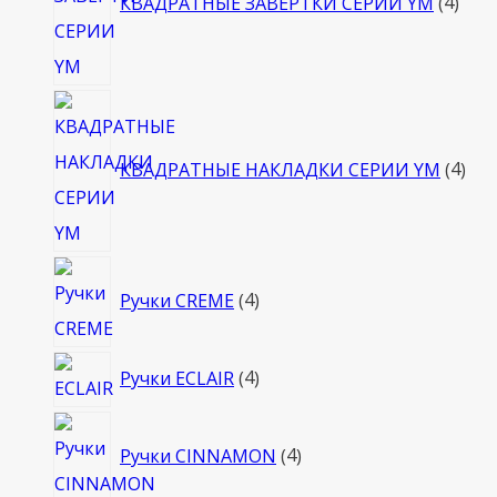
КВАДРАТНЫЕ ЗАВЕРТКИ СЕРИИ YM
4
4
тов
КВАДРАТНЫЕ НАКЛАДКИ СЕРИИ YM
4
4
Ручки CREME
4
товара
4
Ручки ECLAIR
4
товара
4
Ручки CINNAMON
4
товара