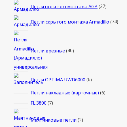
27
Петля скрытого монтажа AGB
27
товаров
74
Петли скрытого монтажа Armadillo
74
тов
40
товаров
Петли врезные
40
6
Петля OPTIMA UWD6000
6
товаров
6
Петли накладные (карточные)
6
товаров
7
FL.3800
7
товаров
2
Маятниковые петли
2
товара