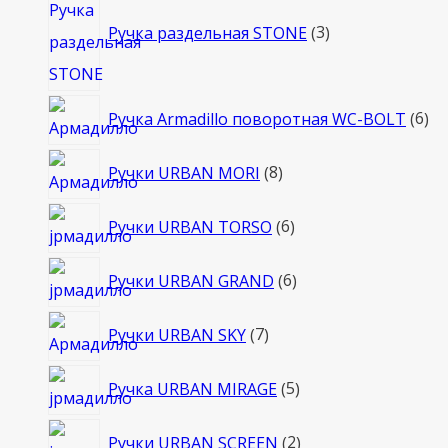
товара
Ручка раздельная STONE
3
6
Ручка Armadillo поворотная WC-BOLT
6
то
8
Ручки URBAN MORI
8
товаров
6
Ручки URBAN TORSO
6
товаров
6
Ручки URBAN GRAND
6
товаров
7
Ручки URBAN SKY
7
товаров
5
Ручка URBAN MIRAGE
5
товаров
2
Ручки URBAN SCREEN
2