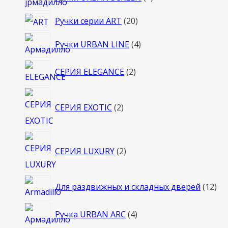
товара
20
Ручки серии ART
20
товаров
4
Ручки URBAN LINE
4
товара
2
СЕРИЯ ELEGANCE
2
товара
2
СЕРИЯ EXOTIC
2
товара
2
СЕРИЯ LUXURY
2
товара
12
Для раздвижных и складных дверей
12
то
4
Ручка URBAN ARC
4
товара