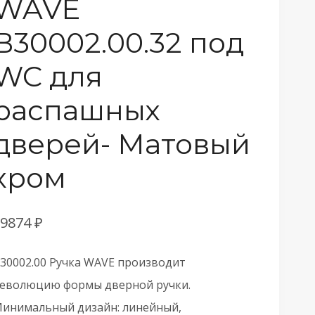
WAVE
B30002.00.32 под
WC для
распашных
дверей- Матовый
хром
19874
₽
30002.00 Ручка WAVE производит
еволюцию формы дверной ручки.
инимальный дизайн: линейный,