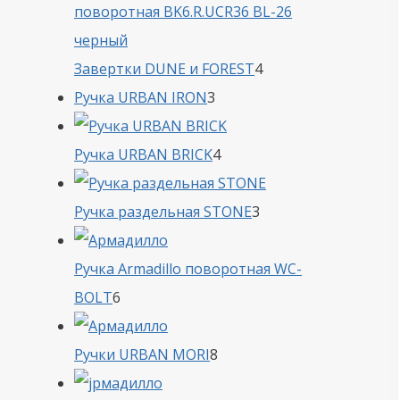
4
Завертки DUNE и FOREST
4
3
товара
Ручка URBAN IRON
3
товара
4
Ручка URBAN BRICK
4
товара
3
Ручка раздельная STONE
3
товара
Ручка Armadillo поворотная WC-
6
BOLT
6
товаров
8
Ручки URBAN MORI
8
товаров