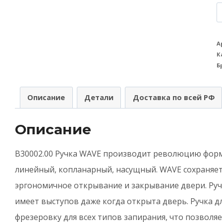
К
т
Р
А
К
A
Б
(
W
Описание
Детали
Доставка по всей РФ
B
п
Описание
д
B30002.00 Ручка WAVE производит революцию фор
р
линейный, копланарный, насущный. WAVE сохраняет
д
эргономичное открывание и закрывание двери. Ручк
М
имеет выступов даже когда открыта дверь. Ручка 
х
фрезеровку для всех типов запирания, что позволя