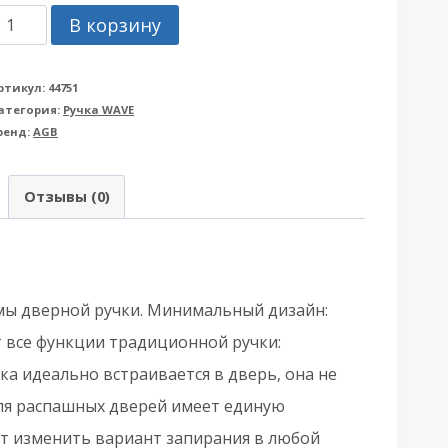
оличество
В корзину
овара
учка
ртикул:
44751
атегория:
Ручка WAVE
GB
ренд:
AGB
АГБ)
AVE
Отзывы (0)
30002.00.32
од
WC
ля
мы дверной ручки. Минимальный дизайн:
аспашных
 все функции традиционной ручки:
верей-
а идеально встраивается в дверь, она не
атовый
для распашных дверей имеет единую
ром
ет изменить вариант запирания в любой