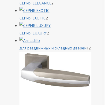
2
СЕРИЯ ELEGANCE
2
товара
2
СЕРИЯ EXOTIC
2
товара
2
СЕРИЯ LUXURY
2
товара
12
Для раздвижных и складных дверей
12
товаро