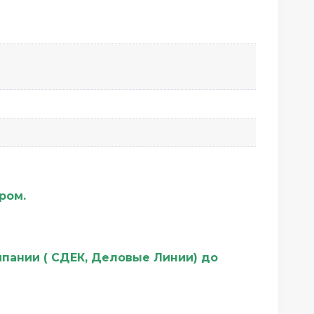
ером.
мпании ( СДЕК, Деловые Линии) до