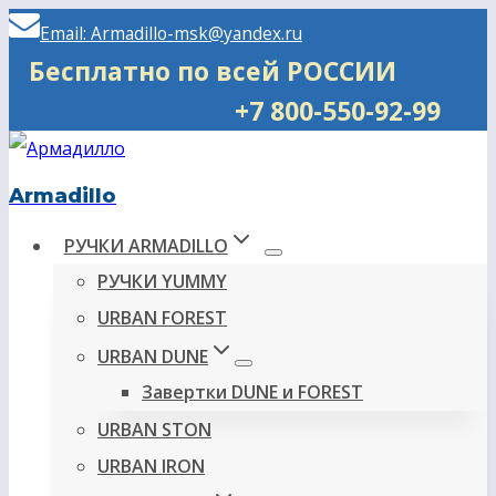
Перейти
Email: Armadillo-msk@yandex.ru
к
Бесплатно по всей РОССИИ
содержимому
+7 800-550-92-99
Armadillo
РУЧКИ ARMADILLO
РУЧКИ YUMMY
URBAN FOREST
URBAN DUNE
Завертки DUNE и FOREST
URBAN STON
URBAN IRON