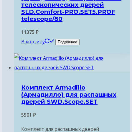
телескопических дверей
SLD.Comfort-PRO.SET5.PROF
telescope/80
11375
₽
В корзину
Подробнее
Комплект Armadillo
(Армадилло) для раcпашных
дверей SWD.Scope.SET
5501
₽
Комплект для раcпашных дверей