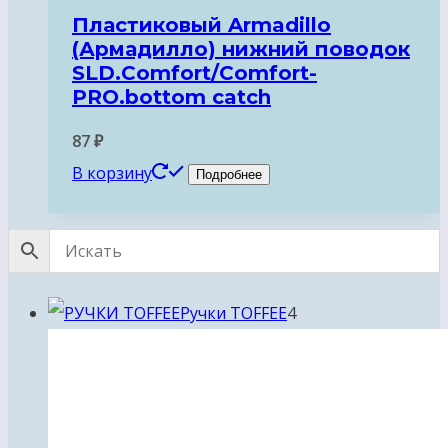
Пластиковый Armadillo
(Армадилло) нижний поводок
SLD.Comfort/Comfort-
PRO.bottom catch
87
₽
В корзину
Подробнее
4
Ручки TOFFEE
4
товара