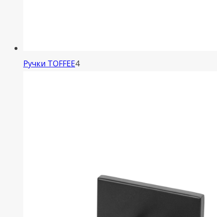
4
Ручки TOFFEE
4
товара