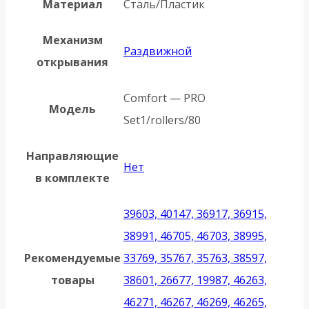
Материал
Сталь/Пластик
Механизм
Раздвижной
открывания
Comfort — PRO
Модель
Set1/rollers/80
Направляющие
Нет
в комплекте
39603, 40147, 36917, 36915,
38991, 46705, 46703, 38995,
Рекомендуемые
33769, 35767, 35763, 38597,
товары
38601, 26677, 19987, 46263,
46271, 46267, 46269, 46265,