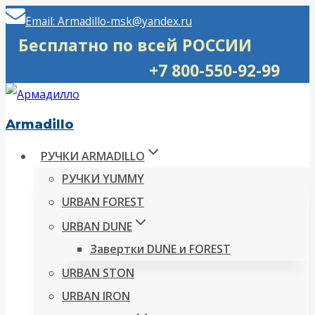
Перейти
Email: Armadillo-msk@yandex.ru
к
Бесплатно по всей РОССИИ
содержимому
+7 800-550-92-99
Armadillo
РУЧКИ ARMADILLO
РУЧКИ YUMMY
URBAN FOREST
URBAN DUNE
Завертки DUNE и FOREST
URBAN STON
URBAN IRON