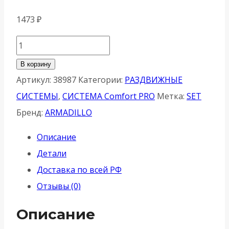
1473
₽
Количество
товара
В корзину
Комплект
Артикул:
38987
Категории:
РАЗДВИЖНЫЕ
Armadillo
СИСТЕМЫ
,
СИСТЕМА Comfort PRO
Метка:
SET
(Армадилло)
Бренд:
ARMADILLO
для
Описание
раздвижных
Детали
дверей
Доставка по всей РФ
SLD.Comfort-
Отзывы (0)
PRO.SET1.rollers/80
Описание