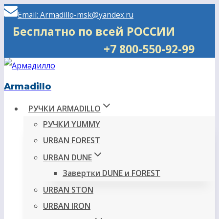
Перейти
Email: Armadillo-msk@yandex.ru
к
Бесплатно по всей РОССИИ
содержимому
+7 800-550-92-99
Armadillo
РУЧКИ ARMADILLO
РУЧКИ YUMMY
URBAN FOREST
URBAN DUNE
Завертки DUNE и FOREST
URBAN STON
URBAN IRON