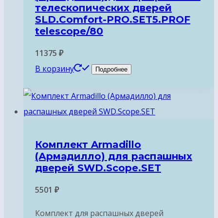
телескопических дверей
SLD.Comfort-PRO.SET5.PROF
telescope/80
11375
₽
В корзину
Подробнее
Комплект Armadillo
(Армадилло) для раcпашных
дверей SWD.Scope.SET
5501
₽
Комплект для раcпашных дверей