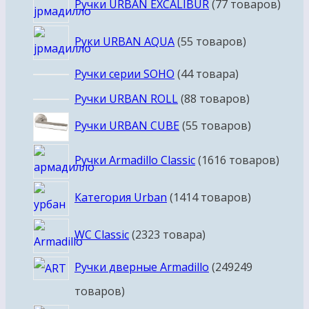
Ручки URBAN EXCALIBUR
7
7 товаров
Руки URBAN AQUA
5
5 товаров
Ручки серии SOHO
4
4 товара
Ручки URBAN ROLL
8
8 товаров
Ручки URBAN CUBE
5
5 товаров
Ручки Armadillo Classic
16
16 товаров
Категория Urban
14
14 товаров
WC Classic
23
23 товара
Ручки дверные Armadillo
249
249
товаров