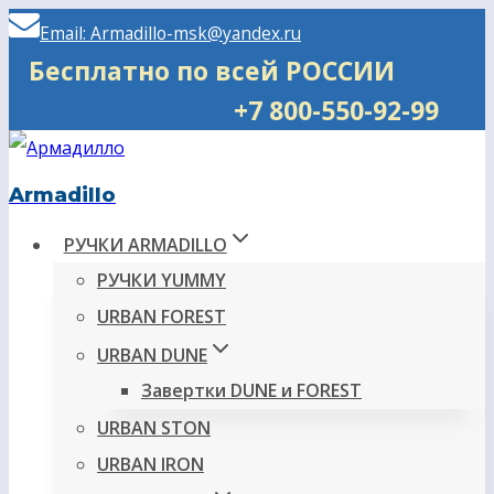
Перейти
Email: Armadillo-msk@yandex.ru
к
Бесплатно по всей РОССИИ
содержимому
+7 800-550-92-99
Armadillo
РУЧКИ ARMADILLO
РУЧКИ YUMMY
URBAN FOREST
URBAN DUNE
Завертки DUNE и FOREST
URBAN STON
URBAN IRON