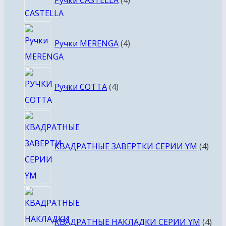
Ручки CASTELLA
4
товара
4
Ручки MERENGA
4
товара
4
Ручки COTTA
4
товара
4
това
КВАДРАТНЫЕ ЗАВЕРТКИ СЕРИИ YM
4
4
тов
КВАДРАТНЫЕ НАКЛАДКИ СЕРИИ YM
4