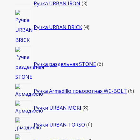
3
Ручка URBAN IRON
3
товара
4
товара
Ручка URBAN BRICK
4
3
товара
Ручка раздельная STONE
3
6
Ручка Armadillo поворотная WC-BOLT
6
то
8
Ручки URBAN MORI
8
товаров
6
Ручки URBAN TORSO
6
товаров
6