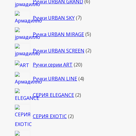
Ручки URBAN GRAND
6
товаров
7
Ручки URBAN SKY
7
товаров
5
Ручка URBAN MIRAGE
5
товаров
2
Ручки URBAN SCREEN
2
товара
20
Ручки серии ART
20
товаров
4
Ручки URBAN LINE
4
товара
2
СЕРИЯ ELEGANCE
2
товара
2
СЕРИЯ EXOTIC
2
товара
2