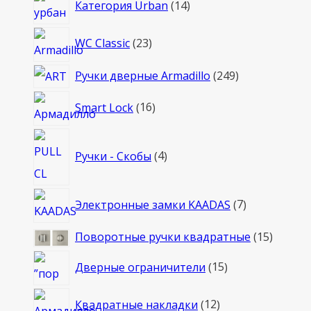
Категория Urban
14
товаров
23
WC Classic
23
товара
249
Ручки дверные Armadillo
249
товаров
16
Smart Lock
16
товаров
4
Ручки - Скобы
4
товара
7
Электронные замки KAADAS
7
товаров
15
Поворотные ручки квадратные
15
товаро
15
Дверные ограничители
15
товаров
12
Квадратные накладки
12