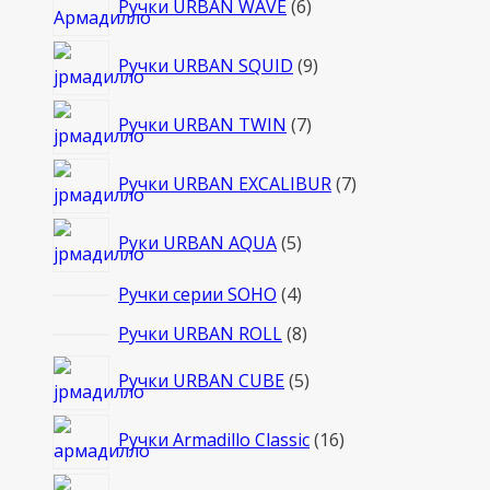
Ручки URBAN WAVE
6
товаров
9
Ручки URBAN SQUID
9
товаров
7
Ручки URBAN TWIN
7
товаров
7
Ручки URBAN EXCALIBUR
7
товаров
5
Руки URBAN AQUA
5
товаров
4
Ручки серии SOHO
4
товара
8
Ручки URBAN ROLL
8
товаров
5
Ручки URBAN CUBE
5
товаров
16
Ручки Armadillo Classic
16
товаров
14