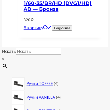
1/60-35/BR/HD (DVG1/HD)
AB — Бронза
320
₽
В корзину
Подробнее
Искать
×
4
Ручки TOFFEE
4
товара
4
Ручки VANILLA
4
товара
4