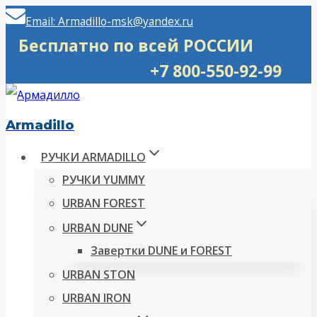
Перейти
Email: Armadillo-msk@yandex.ru
к
Бесплатно по всей РОССИИ
содержимому
+7 800-550-92-99
Armadillo
РУЧКИ ARMADILLO
РУЧКИ YUMMY
URBAN FOREST
URBAN DUNE
Завертки DUNE и FOREST
URBAN STON
URBAN IRON