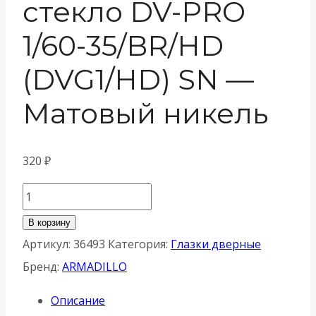
стекло DV-PRO
1/60-35/BR/HD
(DVG1/HD) SN —
Матовый никель
320
₽
Количество
товара
В корзину
Глазок
Артикул:
36493
Категория:
Глазки дверные
Armadillo
Бренд:
ARMADILLO
(
Описание
Армадилло)