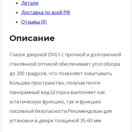
Детали
дверной
Доставка по всей РФ
оптика
Отзывы (0)
стекло
DV-
Описание
PRO
1/60-
Глазок дверной DVG1 с прочной и долговечной
35/BR/HD
стеклянной оптикой обеспечивает угол обзора
(DVG1/HD)
до 200 градусов, что позволяет охватывать
SN
большее пространство, получая почти
-
панорамный вид.Шторка выполняет как
Матовый
эстетическую функцию, так и функцию
никель
пассивной безопасности.Рекомендован для
установки в двери толщиной 35-60 мм.