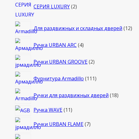
СЕРИЯ LUXURY
2
товара
12
Для раздвижных и складных дверей
12
то
4
Ручка URBAN ARC
4
товара
2
Ручки URBAN GROOVE
2
товара
111
Фурнитура Armadillo
111
товаров
18
Ручки для раздвижных дверей
18
товаров
11
Ручка WAVE
11
товаров
7
Ручки URBAN FLAME
7
товаров
6