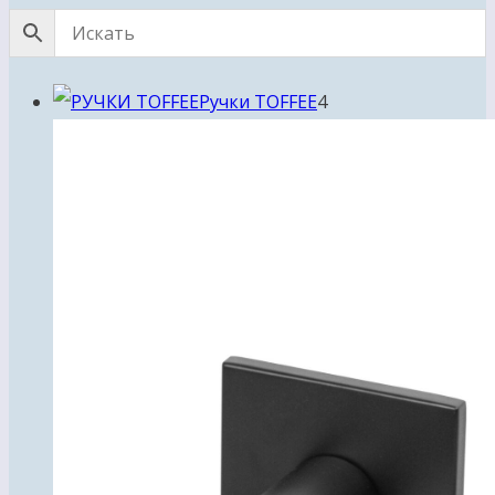
4
Ручки TOFFEE
4
товара