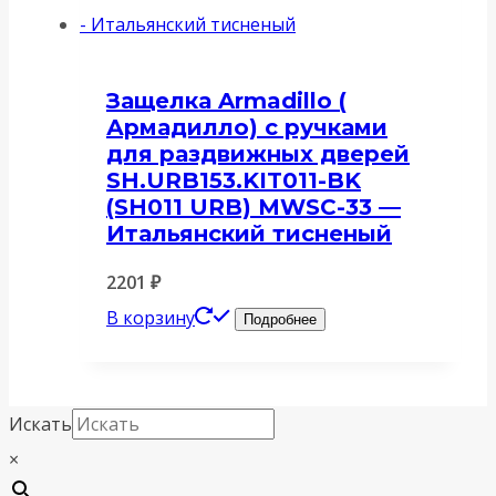
Защелка Armadillo (
Армадилло) с ручками
для раздвижных дверей
SH.URB153.KIT011-BK
(SH011 URB) MWSC-33 —
Итальянский тисненый
2201
₽
В корзину
Подробнее
Искать
×