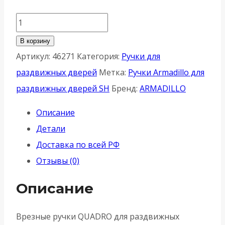
Количество
товара
В корзину
Ручка
Артикул:
46271
Категория:
Ручки для
Armadillo
раздвижных дверей
Метка:
Ручки Armadillo для
(Армадилло)
раздвижных дверей SH
Бренд:
ARMADILLO
для
Описание
раздвижных
Детали
дверей
Доставка по всей РФ
SH.QUADRO55.010
Отзывы (0)
BPVD-
77
Описание
-
Вороненый
Врезные ручки QUADRO для раздвижных