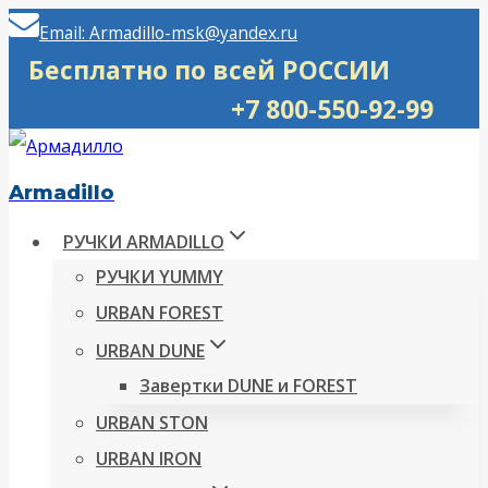
Перейти
Email: Armadillo-msk@yandex.ru
к
Бесплатно по всей РОССИИ
содержимому
+7 800-550-92-99
Armadillo
РУЧКИ ARMADILLO
РУЧКИ YUMMY
URBAN FOREST
URBAN DUNE
Завертки DUNE и FOREST
URBAN STON
URBAN IRON