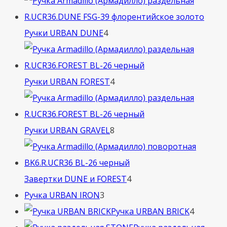
товара
4
Ручки URBAN DUNE
4
товара
4
Ручки URBAN FOREST
4
товара
8
Ручки URBAN GRAVEL
8
товаров
4
Завертки DUNE и FOREST
4
3
товара
Ручка URBAN IRON
3
товара
4
Ручка URBAN BRICK
4