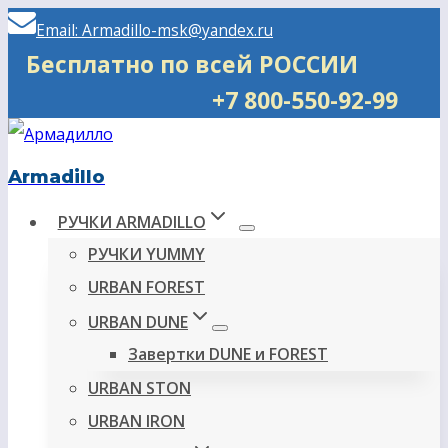
Перейти
Email: Armadillo-msk@yandex.ru
к
Бесплатно по всей РОССИИ
содержимому
+7 800-550-92-99
Armadillo
РУЧКИ ARMADILLO
РУЧКИ YUMMY
URBAN FOREST
URBAN DUNE
Завертки DUNE и FOREST
URBAN STON
URBAN IRON