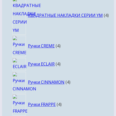
4
тов
КВАДРАТНЫЕ НАКЛАДКИ СЕРИИ YM
4
4
Ручки CREME
4
товара
4
Ручки ECLAIR
4
товара
4
Ручки CINNAMON
4
товара
4
Ручки FRAPPE
4
товара