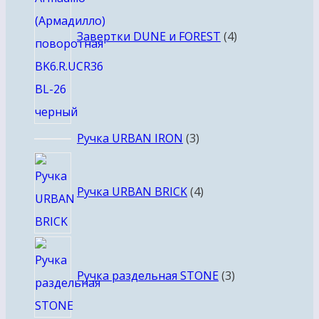
Завертки DUNE и FOREST
4
3
Ручка URBAN IRON
3
товара
4
товара
Ручка URBAN BRICK
4
3
товара
Ручка раздельная STONE
3