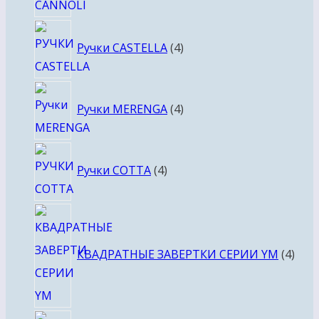
4
Ручки CASTELLA
4
товара
4
Ручки MERENGA
4
товара
4
Ручки COTTA
4
товара
4
това
КВАДРАТНЫЕ ЗАВЕРТКИ СЕРИИ YM
4