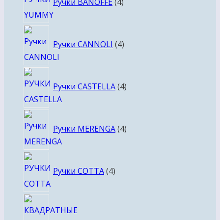
Ручки BANOFFE
4
товара
4
Ручки CANNOLI
4
товара
4
Ручки CASTELLA
4
товара
4
Ручки MERENGA
4
товара
4
Ручки COTTA
4
товара
4
това