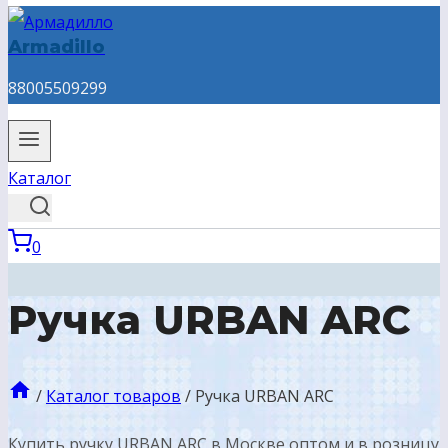
Armadillo
88005509299
Каталог
0
Ручка URBAN ARC
/
Каталог товаров
/
Ручка URBAN ARC
Купить ручку URBAN ARC в Москве оптом и в розницу