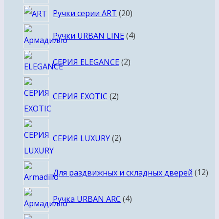
товара
20
Ручки серии ART
20
товаров
4
Ручки URBAN LINE
4
товара
2
СЕРИЯ ELEGANCE
2
товара
2
СЕРИЯ EXOTIC
2
товара
2
СЕРИЯ LUXURY
2
товара
12
Для раздвижных и складных дверей
12
то
4
Ручка URBAN ARC
4
товара