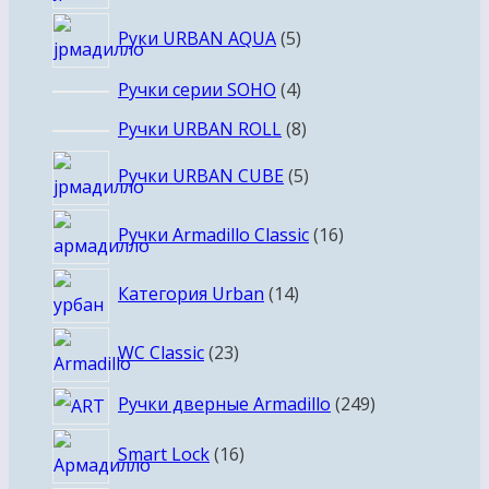
товаров
5
Руки URBAN AQUA
5
товаров
4
Ручки серии SOHO
4
товара
8
Ручки URBAN ROLL
8
товаров
5
Ручки URBAN CUBE
5
товаров
16
Ручки Armadillo Classic
16
товаров
14
Категория Urban
14
товаров
23
WC Classic
23
товара
249
Ручки дверные Armadillo
249
товаров
16
Smart Lock
16
товаров