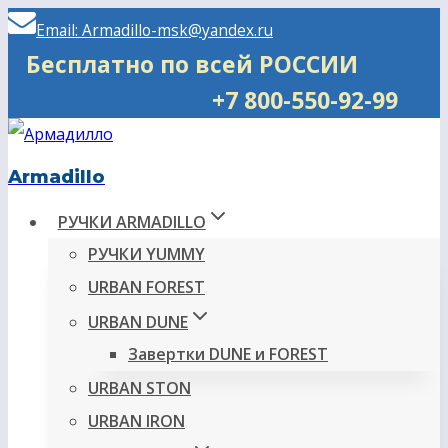
Перейти
Email: Armadillo-msk@yandex.ru
к
Бесплатно по всей РОССИИ
содержимому
+7 800-550-92-99
Armadillo
РУЧКИ ARMADILLO
РУЧКИ YUMMY
URBAN FOREST
URBAN DUNE
Завертки DUNE и FOREST
URBAN STON
URBAN IRON