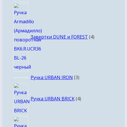
4
товара
Завертки DUNE и FOREST
4
3
Ручка URBAN IRON
3
товара
4
товара
Ручка URBAN BRICK
4
3