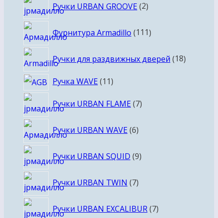
2
Ручки URBAN GROOVE
2
товара
111
Фурнитура Armadillo
111
товаров
18
Ручки для раздвижных дверей
18
товаров
11
Ручка WAVE
11
товаров
7
Ручки URBAN FLAME
7
товаров
6
Ручки URBAN WAVE
6
товаров
9
Ручки URBAN SQUID
9
товаров
7
Ручки URBAN TWIN
7
товаров
7
Ручки URBAN EXCALIBUR
7