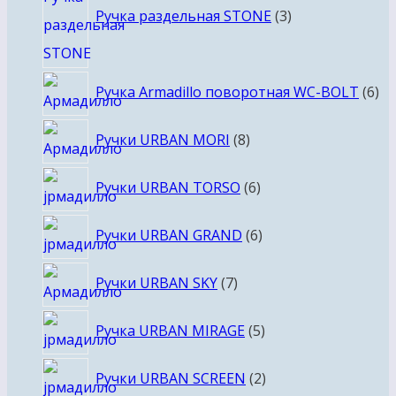
товара
Ручка раздельная STONE
3
6
Ручка Armadillo поворотная WC-BOLT
6
то
8
Ручки URBAN MORI
8
товаров
6
Ручки URBAN TORSO
6
товаров
6
Ручки URBAN GRAND
6
товаров
7
Ручки URBAN SKY
7
товаров
5
Ручка URBAN MIRAGE
5
товаров
2
Ручки URBAN SCREEN
2