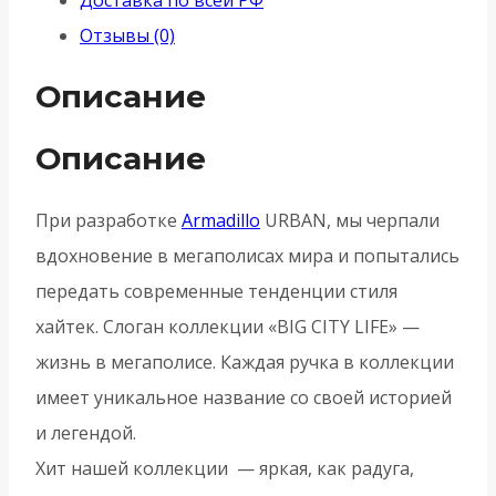
SN/CP-
Отзывы (0)
3
Мат
Описание
никель/
хром
Описание
При разработке
Armadillo
URBAN, мы черпали
вдохновение в мегаполисах мира и попытались
передать современные тенденции стиля
хайтек. Слоган коллекции «BIG CITY LIFE» —
жизнь в мегаполисе. Каждая ручка в коллекции
имеет уникальное название со своей историей
и легендой.
Хит нашей коллекции — яркая, как радуга,