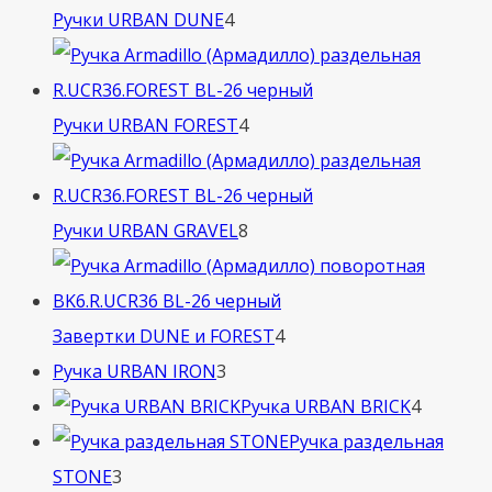
4
Ручки URBAN DUNE
4
товара
4
Ручки URBAN FOREST
4
товара
8
Ручки URBAN GRAVEL
8
товаров
4
Завертки DUNE и FOREST
4
3
товара
Ручка URBAN IRON
3
товара
4
Ручка URBAN BRICK
4
товара
Ручка раздельная
3
STONE
3