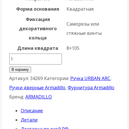
Форма основания
Квадратная
Фиксация
Саморезы или
декоративного
стяжные винты
кольца
Длина квадрата
8×105
Количество
товара
В корзину
Ручка
Артикул:
34269
Категории:
Ручка URBAN ARC
,
Armadillo
Ручки дверные Armadillo
,
Фурнитура Armadillo
(Армадилло)
Бренд:
ARMADILLO
раздельная
Описание
ARC
Детали
USQ2
Доставка по всей РФ