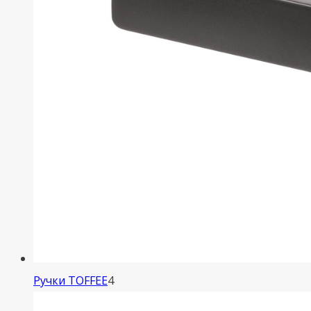
4
Ручки TOFFEE
4
товара