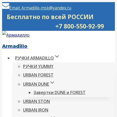
Перейти
Email: Armadillo-msk@yandex.ru
к
Бесплатно по всей РОССИИ
содержимому
+7 800-550-92-99
Armadillo
РУЧКИ ARMADILLO
РУЧКИ YUMMY
URBAN FOREST
URBAN DUNE
Завертки DUNE и FOREST
URBAN STON
URBAN IRON