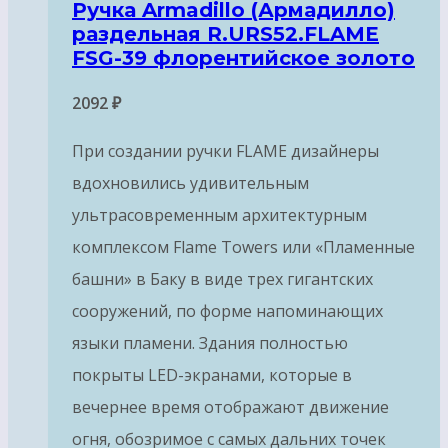
Ручка Armadillo (Армадилло)
раздельная R.URS52.FLAME
FSG-39 флорентийское золото
2092
₽
При создании ручки FLAME дизайнеры
вдохновились удивительным
ультрасовременным архитектурным
комплексом Flame Towers или «Пламенные
башни» в Баку в виде трех гигантских
сооружений, по форме напоминающих
языки пламени. Здания полностью
покрыты LED-экранами, которые в
вечернее время отображают движение
огня, обозримое с самых дальних точек