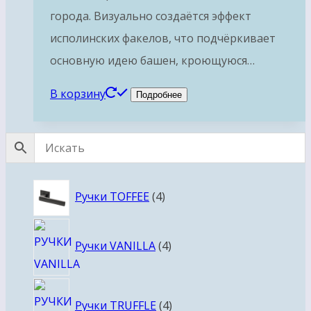
города. Визуально создаётся эффект
исполинских факелов, что подчёркивает
основную идею башен, кроющуюся…
В корзину
Подробнее
4
Ручки TOFFEE
4
товара
4
Ручки VANILLA
4
товара
4
Ручки TRUFFLE
4
товара