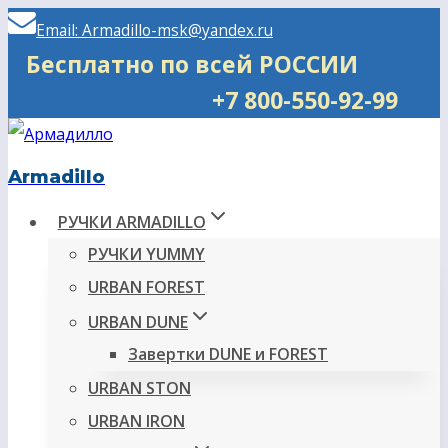
Перейти
Email: Armadillo-msk@yandex.ru
к
Бесплатно по всей РОССИИ
содержимому
+7 800-550-92-99
Armadillo
РУЧКИ ARMADILLO
РУЧКИ YUMMY
URBAN FOREST
URBAN DUNE
Завертки DUNE и FOREST
URBAN STON
URBAN IRON