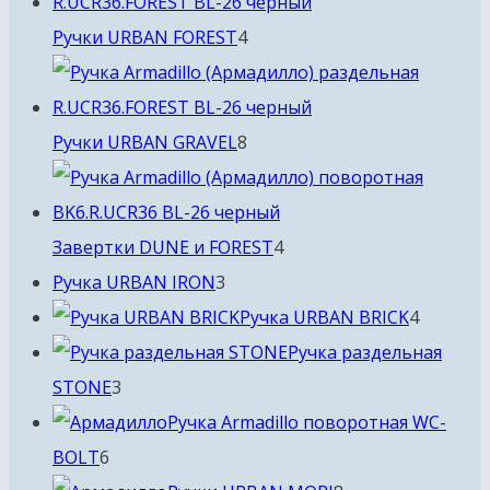
4
Ручки URBAN FOREST
4
товара
8
Ручки URBAN GRAVEL
8
товаров
4
Завертки DUNE и FOREST
4
3
товара
Ручка URBAN IRON
3
товара
4
Ручка URBAN BRICK
4
товара
Ручка раздельная
3
STONE
3
товара
Ручка Armadillo поворотная WC-
6
BOLT
6