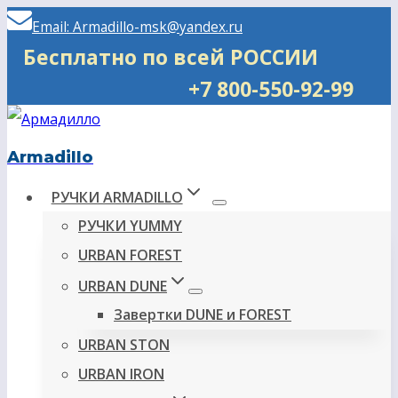
Перейти
Email: Armadillo-msk@yandex.ru
к
Бесплатно по всей РОССИИ
содержимому
+7 800-550-92-99
Armadillo
РУЧКИ ARMADILLO
РУЧКИ YUMMY
URBAN FOREST
URBAN DUNE
Завертки DUNE и FOREST
URBAN STON
URBAN IRON