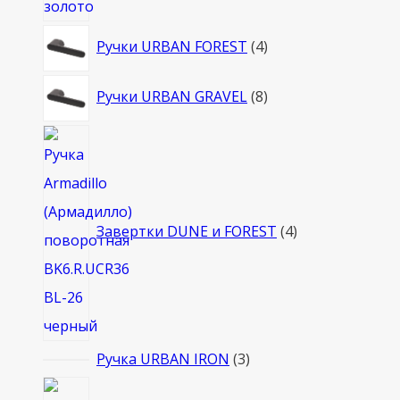
4
Ручки URBAN FOREST
4
товара
8
Ручки URBAN GRAVEL
8
товаров
4
товара
Завертки DUNE и FOREST
4
3
Ручка URBAN IRON
3
товара
4