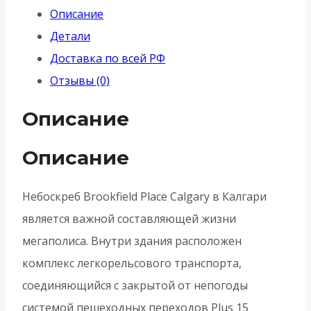
Описание
SKY
Детали
USS
Доставка по всей РФ
FSG-
Отзывы (0)
39
-
Описание
Флорентийское
золото
Описание
Небоскреб Brookfield Place Calgary в Калгари
является важной составляющей жизни
мегаполиса. Внутри здания расположен
комплекс легкорельсового транспорта,
соединяющийся с закрытой от непогоды
системой пешеходных переходов Plus 15