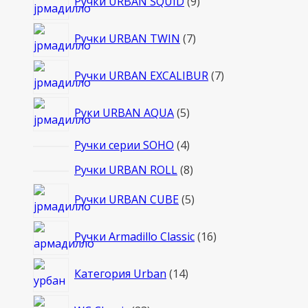
Ручки URBAN SQUID
9
товаров
7
Ручки URBAN TWIN
7
товаров
7
Ручки URBAN EXCALIBUR
7
товаров
5
Руки URBAN AQUA
5
товаров
4
Ручки серии SOHO
4
товара
8
Ручки URBAN ROLL
8
товаров
5
Ручки URBAN CUBE
5
товаров
16
Ручки Armadillo Classic
16
товаров
14
Категория Urban
14
товаров
23