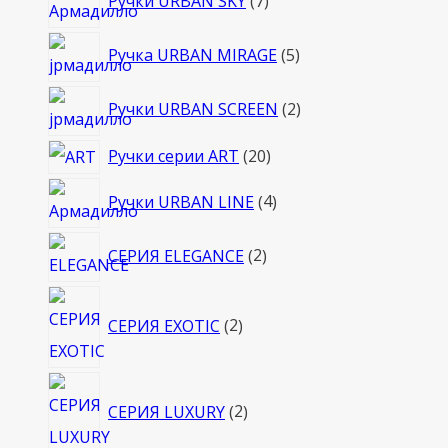
Ручки URBAN SKY
7
товаров
5
Ручка URBAN MIRAGE
5
товаров
2
Ручки URBAN SCREEN
2
товара
20
Ручки серии ART
20
товаров
4
Ручки URBAN LINE
4
товара
2
СЕРИЯ ELEGANCE
2
товара
2
СЕРИЯ EXOTIC
2
товара
2
СЕРИЯ LUXURY
2
товара