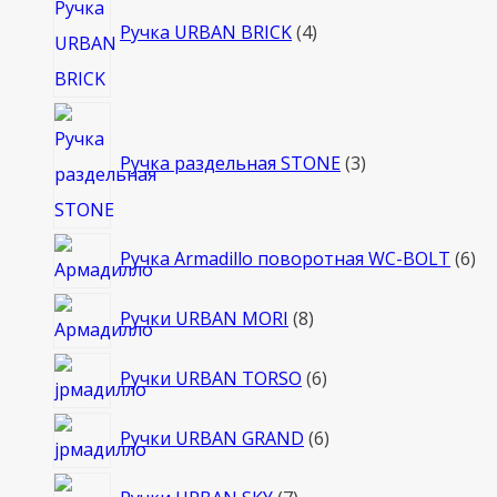
товара
Ручка URBAN BRICK
4
3
товара
Ручка раздельная STONE
3
6
Ручка Armadillo поворотная WC-BOLT
6
то
8
Ручки URBAN MORI
8
товаров
6
Ручки URBAN TORSO
6
товаров
6
Ручки URBAN GRAND
6
товаров
7