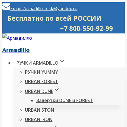
Перейти
Email: Armadillo-msk@yandex.ru
к
Бесплатно по всей РОССИИ
содержимому
+7 800-550-92-99
Armadillo
РУЧКИ ARMADILLO
РУЧКИ YUMMY
URBAN FOREST
URBAN DUNE
Завертки DUNE и FOREST
URBAN STON
URBAN IRON