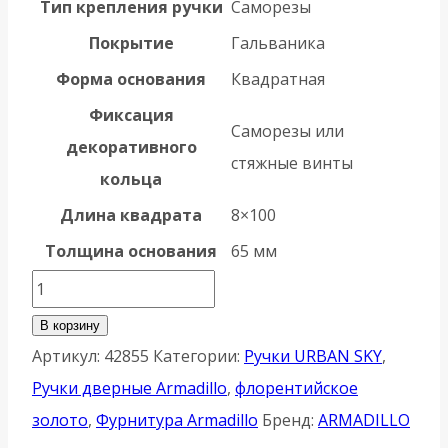
Тип крепления ручки
Саморезы
Покрытие
Гальваника
Форма основания
Квадратная
Фиксация
Саморезы или
декоративного
стяжные винты
кольца
Длина квадрата
8×100
Толщина основания
65 мм
Количество
товара
В корзину
Ручка
Артикул:
42855
Категории:
Ручки URBAN SKY
,
Armadillo
Ручки дверные Armadillo
,
флорентийское
(Армадилло)
золото
,
Фурнитура Armadillo
Бренд:
ARMADILLO
раздельная