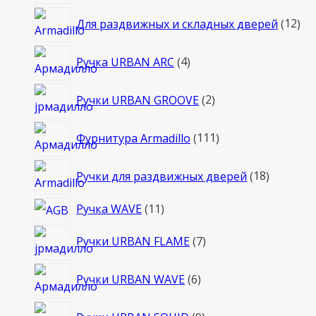
12
Для раздвижных и складных дверей
12
то
4
Ручка URBAN ARC
4
товара
2
Ручки URBAN GROOVE
2
товара
111
Фурнитура Armadillo
111
товаров
18
Ручки для раздвижных дверей
18
товаров
11
Ручка WAVE
11
товаров
7
Ручки URBAN FLAME
7
товаров
6
Ручки URBAN WAVE
6
товаров
9