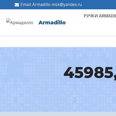
Перейти
Email: Armadillo-msk@yandex.ru
к
РУЧКИ ARMADI
содержимому
Armadillo
45985,