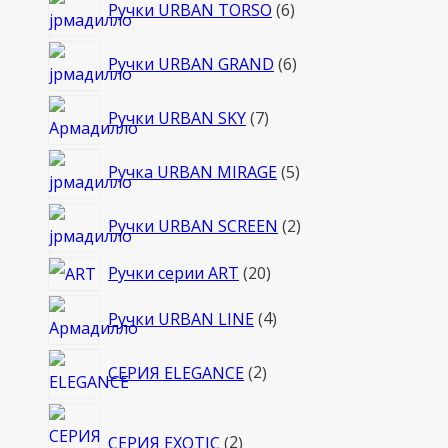
6
Ручки URBAN TORSO
6
товаров
6
Ручки URBAN GRAND
6
товаров
7
Ручки URBAN SKY
7
товаров
5
Ручка URBAN MIRAGE
5
товаров
2
Ручки URBAN SCREEN
2
товара
20
Ручки серии ART
20
товаров
4
Ручки URBAN LINE
4
товара
2
СЕРИЯ ELEGANCE
2
товара
2
СЕРИЯ EXOTIC
2