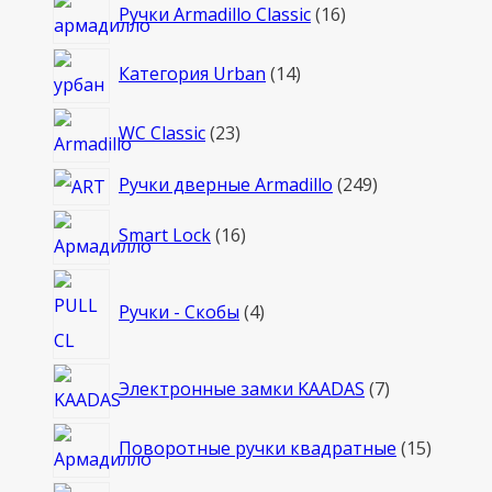
16
Ручки Armadillo Classic
16
товаров
14
Категория Urban
14
товаров
23
WC Classic
23
товара
249
Ручки дверные Armadillo
249
товаров
16
Smart Lock
16
товаров
4
Ручки - Скобы
4
товара
7
Электронные замки KAADAS
7
товаров
15
Поворотные ручки квадратные
15
товаро