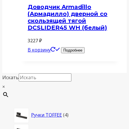
Доводчик Armadillo
(Армадилло) дверной со
скользящей тягой
DCSLIDER45 WH (белый)
3227
₽
В корзину
Подробнее
Искать
×
4
Ручки TOFFEE
4
товара
4