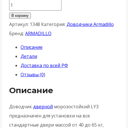
Количество
товара
В корзину
Доводчик
Артикул:
1348
Категория:
Доводчики Armadillo
Armadillo
Бренд:
ARMADILLO
(Армадилло)
Описание
дверной
Детали
морозостойкий
Доставка по всей РФ
LY3000
Отзывы (0)
(LY3)
White
Описание
65
кг
Доводчик
дверной
морозостойкий LY3
-
предназначен для установки на все
Белый
стандартные двери массой от 40 до 65 кг,