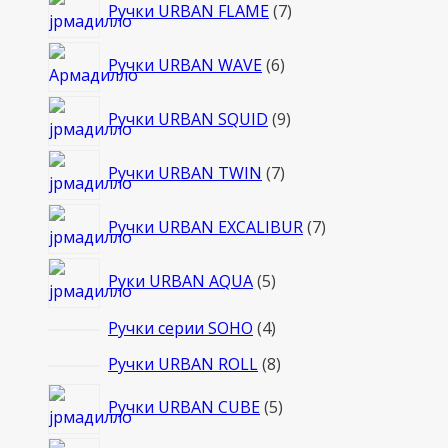
7
Ручки URBAN FLAME
7
товаров
6
Ручки URBAN WAVE
6
товаров
9
Ручки URBAN SQUID
9
товаров
7
Ручки URBAN TWIN
7
товаров
7
Ручки URBAN EXCALIBUR
7
товаров
5
Руки URBAN AQUA
5
товаров
4
Ручки серии SOHO
4
товара
8
Ручки URBAN ROLL
8
товаров
5
Ручки URBAN CUBE
5
товаров