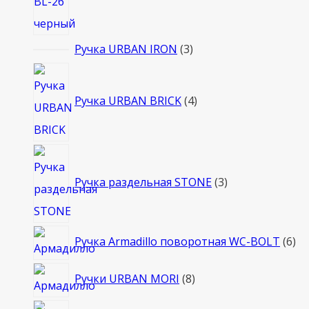
3
Ручка URBAN IRON
3
товара
4
товара
Ручка URBAN BRICK
4
3
товара
Ручка раздельная STONE
3
6
Ручка Armadillo поворотная WC-BOLT
6
то
8
Ручки URBAN MORI
8
товаров