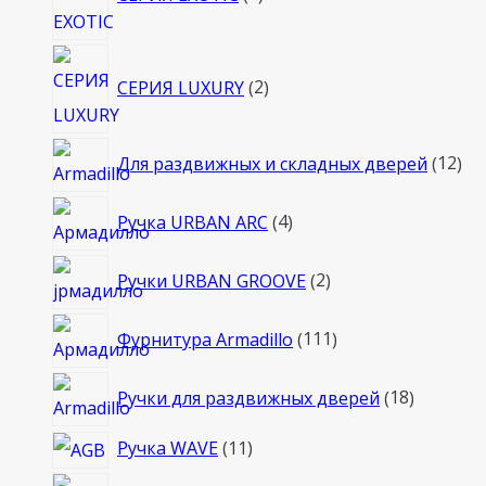
товара
2
СЕРИЯ LUXURY
2
товара
12
Для раздвижных и складных дверей
12
то
4
Ручка URBAN ARC
4
товара
2
Ручки URBAN GROOVE
2
товара
111
Фурнитура Armadillo
111
товаров
18
Ручки для раздвижных дверей
18
товаров
11
Ручка WAVE
11
товаров