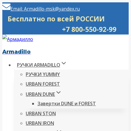
Перейти
Email: Armadillo-msk@yandex.ru
к
Бесплатно по всей РОССИИ
содержимому
+7 800-550-92-99
Armadillo
РУЧКИ ARMADILLO
РУЧКИ YUMMY
URBAN FOREST
URBAN DUNE
Завертки DUNE и FOREST
URBAN STON
URBAN IRON