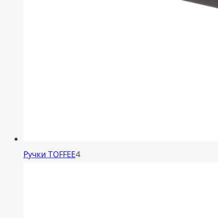
4
Ручки TOFFEE
4
товара