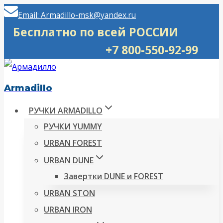
Перейти
Email: Armadillo-msk@yandex.ru
к
Бесплатно по всей РОССИИ
содержимому
+7 800-550-92-99
Armadillo
РУЧКИ ARMADILLO
РУЧКИ YUMMY
URBAN FOREST
URBAN DUNE
Завертки DUNE и FOREST
URBAN STON
URBAN IRON