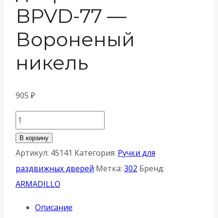
BPVD-77 —
Вороненый
никель
905
₽
Количество
товара
В корзину
Ручка
Артикул:
45141
Категория:
Ручки для
Armadillo
раздвижных дверей
Метка:
302
Бренд:
(Армадилло)
ARMADILLO
для
Описание
раздвижных