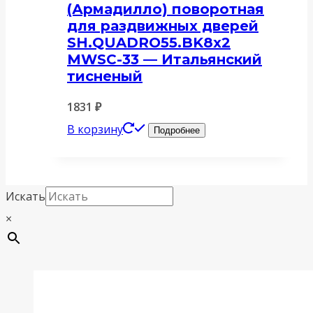
(Армадилло) поворотная
для раздвижных дверей
SH.QUADRO55.BK8х2
MWSC-33 — Итальянский
тисненый
1831
₽
В корзину
Подробнее
Искать
×