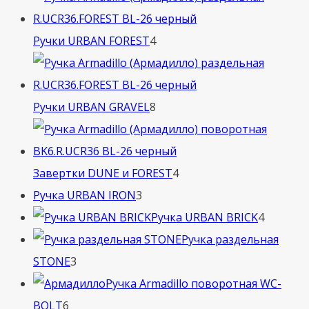
4
Ручки URBAN FOREST
4
товара
8
Ручки URBAN GRAVEL
8
товаров
4
Завертки DUNE и FOREST
4
3
товара
Ручка URBAN IRON
3
товара
4
Ручка URBAN BRICK
4
товара
Ручка раздельная
3
STONE
3
товара
Ручка Armadillo поворотная WC-
6
BOLT
6