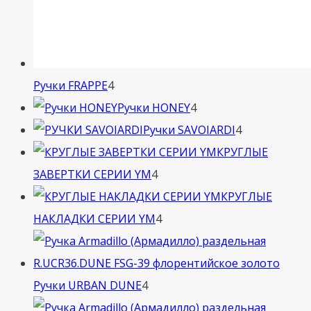
4
Ручки FRAPPE
4
товара
4
Ручки HONEY
4
товара
4
Ручки SAVOIARDI
4
товара
КРУГЛЫЕ
4
ЗАВЕРТКИ СЕРИИ YM
4
товара
КРУГЛЫЕ
4
НАКЛАДКИ СЕРИИ YM
4
товара
4
Ручки URBAN DUNE
4
товара