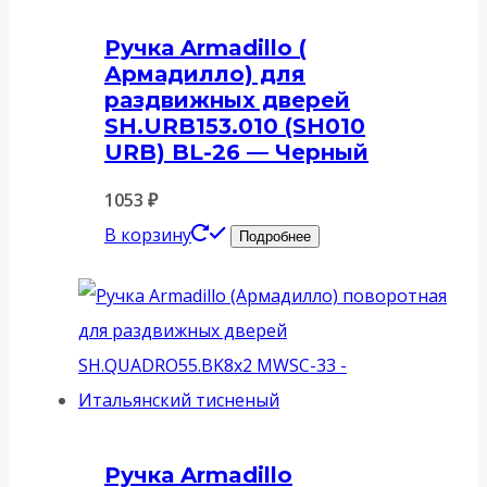
Ручка Armadillo (
Армадилло) для
раздвижных дверей
SH.URB153.010 (SH010
URB) BL-26 — Черный
1053
₽
В корзину
Подробнее
Ручка Armadillo