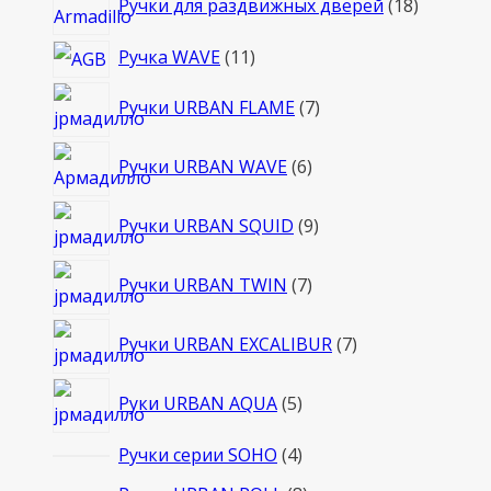
Ручки для раздвижных дверей
18
товаров
11
Ручка WAVE
11
товаров
7
Ручки URBAN FLAME
7
товаров
6
Ручки URBAN WAVE
6
товаров
9
Ручки URBAN SQUID
9
товаров
7
Ручки URBAN TWIN
7
товаров
7
Ручки URBAN EXCALIBUR
7
товаров
5
Руки URBAN AQUA
5
товаров
4
Ручки серии SOHO
4
товара