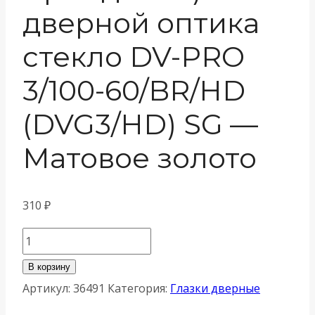
дверной оптика
стекло DV-PRO
3/100-60/BR/HD
(DVG3/HD) SG —
Матовое золото
310
₽
Количество
товара
В корзину
Глазок
Артикул:
36491
Категория:
Глазки дверные
Armadillo