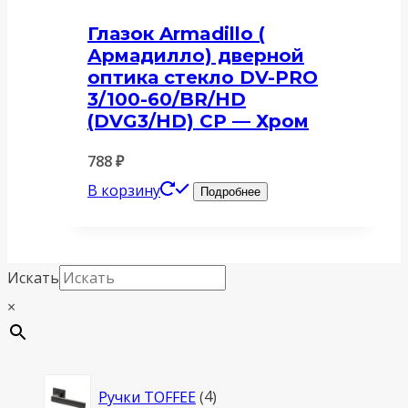
Глазок Armadillo (
Армадилло) дверной
оптика стекло DV-PRO
3/100-60/BR/HD
(DVG3/HD) CP — Хром
788
₽
В корзину
Подробнее
Искать
×
4
Ручки TOFFEE
4