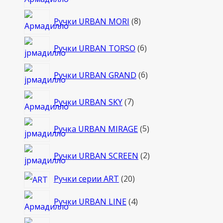
то
8
Ручки URBAN MORI
8
товаров
6
Ручки URBAN TORSO
6
товаров
6
Ручки URBAN GRAND
6
товаров
7
Ручки URBAN SKY
7
товаров
5
Ручка URBAN MIRAGE
5
товаров
2
Ручки URBAN SCREEN
2
товара
20
Ручки серии ART
20
товаров
4
Ручки URBAN LINE
4
товара