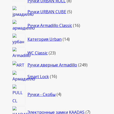
8
Ручки URBAN ROLL
8
товаров
5
Ручки URBAN CUBE
5
товаров
16
Ручки Armadillo Classic
16
товаров
14
Категория Urban
14
товаров
23
WC Classic
23
товара
249
Ручки дверные Armadillo
249
товаров
16
Smart Lock
16
товаров
4
Ручки - Скобы
4
товара
7
Электронные замки KAADAS
7