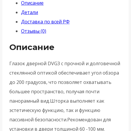
Описание
(
Детали
Армадилло)
Доставка по всей РФ
дверной
Отзывы (0)
оптика
стекло
Описание
DV-
PRO
Глазок дверной DVG3 с прочной и долговечной
3/100-
стеклянной оптикой обеспечивает угол обзора
60/BR/HD
до 200 градусов, что позволяет охватывать
(DVG3/HD)
большее пространство, получая почти
SG
панорамный вид.Шторка выполняет как
-
эстетическую функцию, так и функцию
Матовое
пассивной безопасности.Рекомендован для
золото
установки в двери толщиной 60 -100 мм.