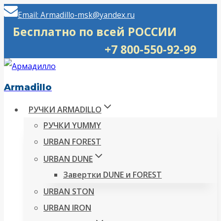
Перейти
Email: Armadillo-msk@yandex.ru
к
Бесплатно по всей РОССИИ
содержимому
+7 800-550-92-99
Armadillo
РУЧКИ ARMADILLO
РУЧКИ YUMMY
URBAN FOREST
URBAN DUNE
Завертки DUNE и FOREST
URBAN STON
URBAN IRON