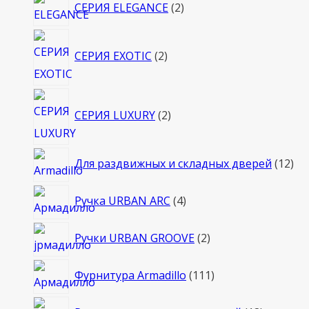
2
СЕРИЯ ELEGANCE
2
товара
2
СЕРИЯ EXOTIC
2
товара
2
СЕРИЯ LUXURY
2
товара
12
Для раздвижных и складных дверей
12
то
4
Ручка URBAN ARC
4
товара
2
Ручки URBAN GROOVE
2
товара
111
Фурнитура Armadillo
111
товаров
18