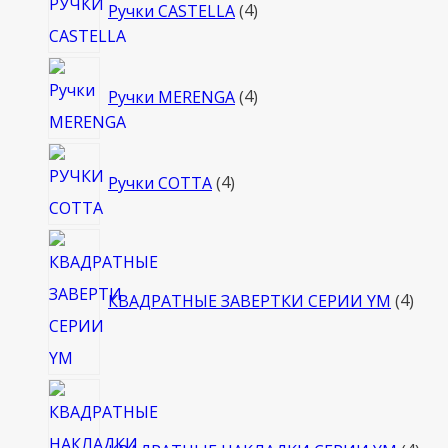
Ручки CASTELLA
4
товара
4
Ручки MERENGA
4
товара
4
Ручки COTTA
4
товара
4
това
КВАДРАТНЫЕ ЗАВЕРТКИ СЕРИИ YM
4
4
тов