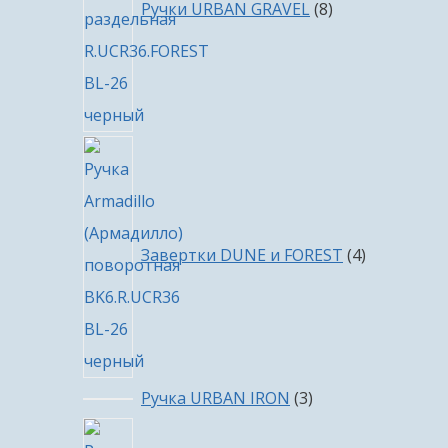
Ручки URBAN GRAVEL
8
4
товара
Завертки DUNE и FOREST
4
3
Ручка URBAN IRON
3
товара
4