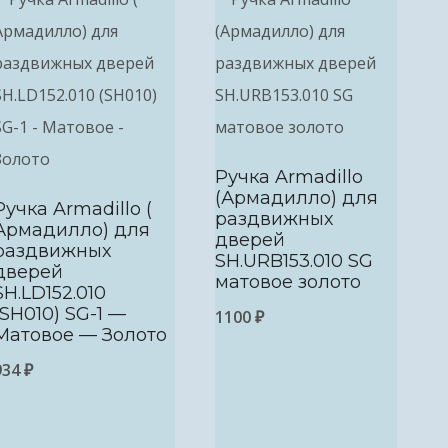
Ручка Armadillo
(Армадилло) для
Ручка Armadillo (
раздвижных
Армадилло) для
дверей
раздвижных
SH.URB153.010 SG
дверей
матовое золото
SH.LD152.010
(SH010) SG-1 —
1100
₽
Матовое — Золото
934
₽