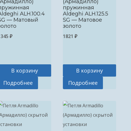
(Армадилло)
(Армадилло)
пружинная
пружинная
Aldeghi ALH.100.4
Aldeghi ALH.125.5
SG — Матовый
SG — Матовое
золото
золото
1345
₽
1821
₽
В корзину
В корзину
Подробнее
Подробнее