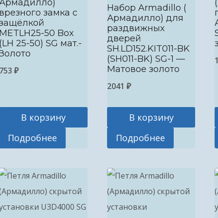
Армадилло)
Набор Armadillo (
врезного замка c
Армадилло) для
защёлкой
раздвижных
METLH25-50 Box
дверей
(LH 25-50) SG мат.-
SH.LD152.KIT011-BK
Золото
(SH011-BK) SG-1 —
Матовое золото
753
₽
2041
₽
В корзину
В корзину
Подробнее
Подробнее