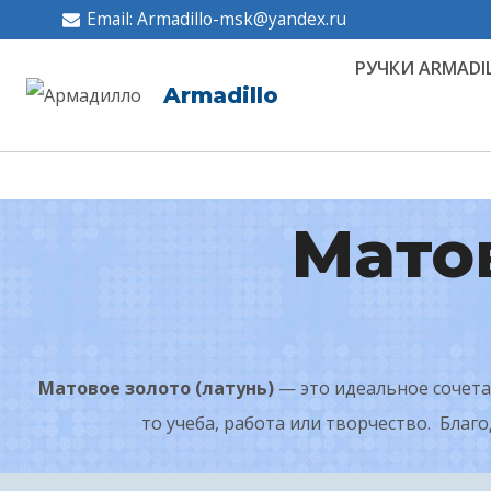
Перейти
Email: Armadillo-msk@yandex.ru
к
РУЧКИ ARMADI
содержимому
Armadillo
Матов
Матовое золото (латунь)
— это идеальное сочета
то учеба, работа или творчество. Благ