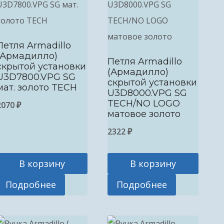
Петля Armadillo
(Армадилло)
Петля Armadillo
скрытой установки
(Армадилло)
U3D7800.VPG SG
скрытой установки
мат. золото TECH
U3D8000.VPG SG
TECH/NO LOGO
2070
₽
матовое золото
2322
₽
В корзину
В корзину
Подробнее
Подробнее