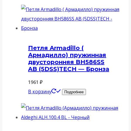
Петля Armadillo (
Армадилло) пружинная
двусторонняя BH586SS
AB (5DSS)TECH — Бронза
1961
₽
В корзину
Подробнее