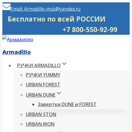
Перейти
Email: Armadillo-msk@yandex.ru
к
Бесплатно по всей РОССИИ
содержимому
+7 800-550-92-99
Armadillo
РУЧКИ ARMADILLO
РУЧКИ YUMMY
URBAN FOREST
URBAN DUNE
Завертки DUNE и FOREST
URBAN STON
URBAN IRON