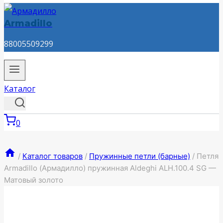
Armadillo
88005509299
Каталог
0
/
Каталог товаров
/
Пружинные петли (барные)
/
Петля
Armadillo (Армадилло) пружинная Aldeghi ALH.100.4 SG —
Матовый золото