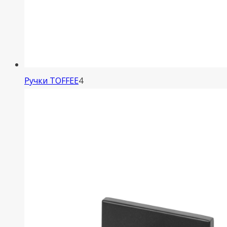
4
Ручки TOFFEE
4
товара