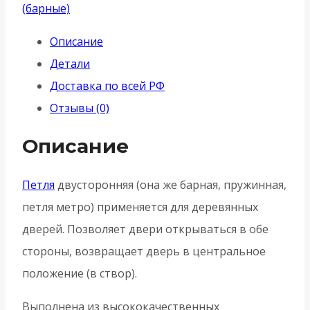
Armadillo
(барные)
(Армадилло)
Описание
пружинная
Детали
Aldeghi
Доставка по всей РФ
ALH.100.4
Отзывы (0)
SG
-
Описание
Матовый
золото
Петля
двусторонняя (она же барная, пружинная,
петля метро) применяется для деревянных
дверей. Позволяет двери открываться в обе
стороны, возвращает дверь в центральное
положение (в створ).
Выполнена из высококачественных