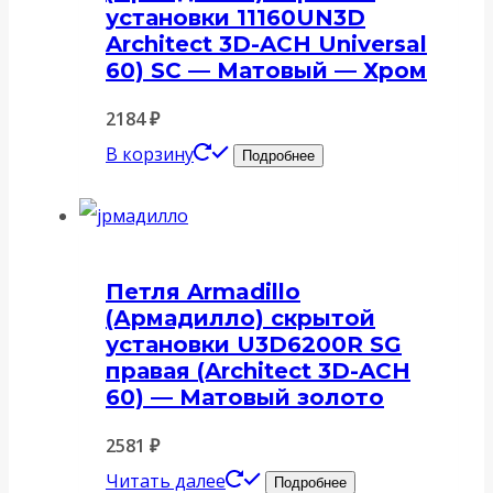
установки 11160UN3D
Architect 3D-ACH Universal
60) SC — Матовый — Хром
2184
₽
В корзину
Подробнее
Петля Armadillo
(Армадилло) скрытой
установки U3D6200R SG
правая (Architect 3D-ACH
60) — Матовый золото
2581
₽
Читать далее
Подробнее