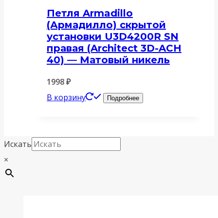
Петля Armadillo
(Армадилло) скрытой
установки U3D4200R SN
правая (Architect 3D-ACH
40) — Матовый никель
1998
₽
В корзину
Подробнее
Искать
×