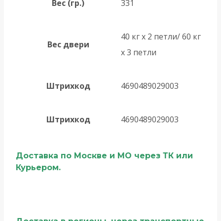
Вес (гр.)
331
40 кг х 2 петли/ 60 кг
Вес двери
х 3 петли
Штрихкод
4690489029003
Штрихкод
4690489029003
Доставка по Москве и МО через ТК или
Курьером.