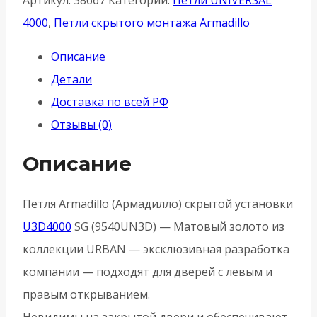
Артикул:
38667
Категории:
Петли UNIVERSAL
Armadillo
4000
,
Петли скрытого монтажа Armadillo
(Армадилло)
Описание
скрытой
Детали
установки
Доставка по всей РФ
U3D4000
Отзывы (0)
SG
(9540UN3D)
Описание
-
Матовый
Петля Armadillo (Армадилло) скрытой установки
золото
U3D4000
SG (9540UN3D) — Матовый золото из
коллекции URBAN — эксклюзивная разработка
компании — подходят для дверей с левым и
правым открыванием.
Невидимы на закрытой двери и обеспечивают