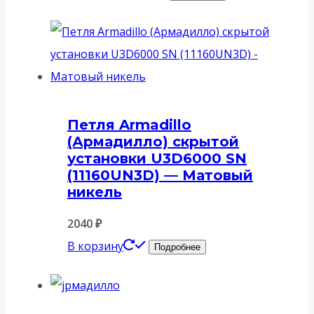
Петля Armadillo
(Армадилло) скрытой
установки U3D6000 SN
(11160UN3D) — Матовый
никель
2040
₽
В корзину
Подробнее