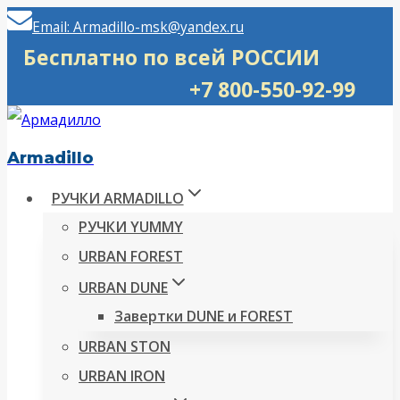
Перейти
Email: Armadillo-msk@yandex.ru
к
Бесплатно по всей РОССИИ
содержимому
+7 800-550-92-99
Armadillo
РУЧКИ ARMADILLO
РУЧКИ YUMMY
URBAN FOREST
URBAN DUNE
Завертки DUNE и FOREST
URBAN STON
URBAN IRON