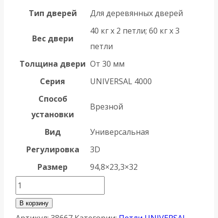
Тип дверей
Для деревянных дверей
40 кг х 2 петли; 60 кг х 3
Вес двери
петли
Толщина двери
От 30 мм
Серия
UNIVERSAL 4000
Способ
Врезной
установки
Вид
Универсальная
Регулировка
3D
Размер
94,8×23,3×32
Количество
товара
В корзину
Петля