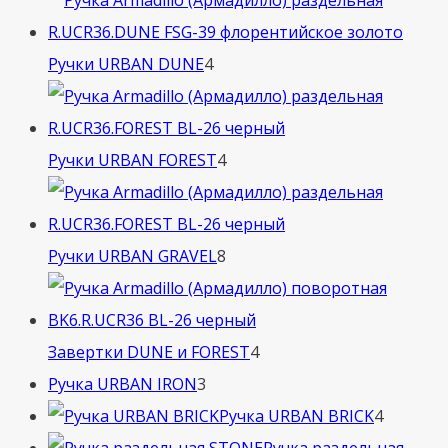
4
Ручки URBAN DUNE
4
товара
4
Ручки URBAN FOREST
4
товара
8
Ручки URBAN GRAVEL
8
товаров
4
Завертки DUNE и FOREST
4
3
товара
Ручка URBAN IRON
3
товара
4
Ручка URBAN BRICK
4
товара
Ручка раздельная