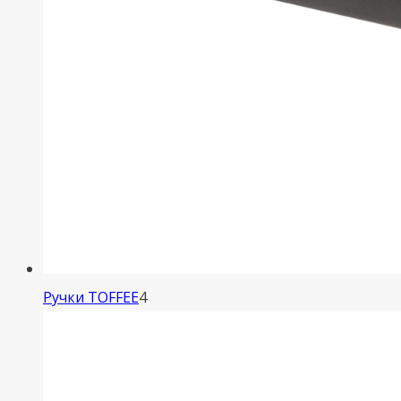
4
Ручки TOFFEE
4
товара