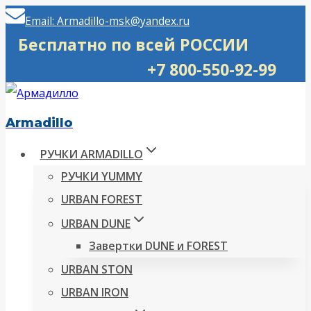
Перейти
Email: Armadillo-msk@yandex.ru
к
Бесплатно по всей РОССИИ
содержимому
+7 800-550-92-99
Armadillo
РУЧКИ ARMADILLO
РУЧКИ YUMMY
URBAN FOREST
URBAN DUNE
Завертки DUNE и FOREST
URBAN STON
URBAN IRON