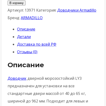
товара
В корзину
Доводчик
Артикул:
13971
Категория:
Доводчики Armadillo
Armadillo
Бренд:
ARMADILLO
(Армадилло)
Описание
дверной
Детали
морозостойкий
Доставка по всей РФ
LY3000
Отзывы (0)
(LY3)
Bronze
Описание
65
кг
Доводчик
дверной морозостойкий LY3
-
предназначен для установки на все
Бронза
стандартные двери массой от 40 до 65 кг,
шириной до 962 мм. Подходит для левых и