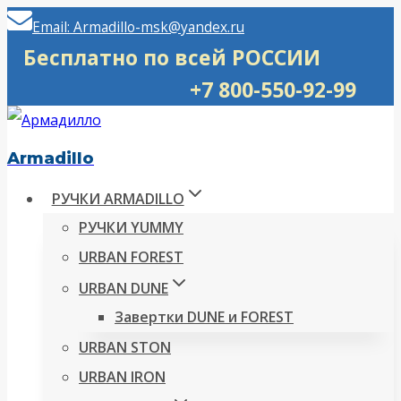
Перейти
Email: Armadillo-msk@yandex.ru
к
Бесплатно по всей РОССИИ
содержимому
+7 800-550-92-99
Armadillo
РУЧКИ ARMADILLO
РУЧКИ YUMMY
URBAN FOREST
URBAN DUNE
Завертки DUNE и FOREST
URBAN STON
URBAN IRON