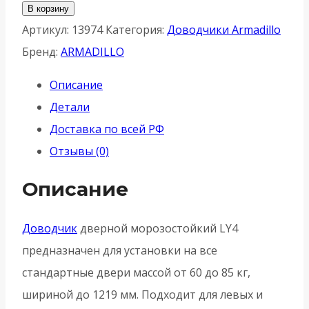
товара
В корзину
Доводчик
Артикул:
13974
Категория:
Доводчики Armadillo
Armadillo
Бренд:
ARMADILLO
(Армадилло)
Описание
дверной
Детали
морозостойкий
Доставка по всей РФ
LY4000
Отзывы (0)
(LY4)
Bronze
Описание
85
кг
Доводчик
дверной морозостойкий LY4
-
предназначен для установки на все
Бронза
стандартные двери массой от 60 до 85 кг,
шириной до 1219 мм. Подходит для левых и