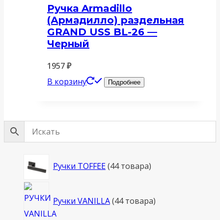
Ручка Armadillo
(Армадилло) раздельная
GRAND USS BL-26 —
Черный
1957
₽
В корзину
Подробнее
Ручки TOFFEE
4
4 товара
Ручки VANILLA
4
4 товара