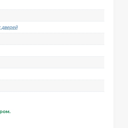
 дверей
ером.