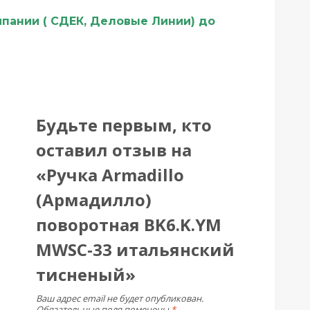
мпании ( СДЕК, Деловые Линии) до
Будьте первым, кто
оставил отзыв на
«Ручка Armadillo
(Армадилло)
поворотная BK6.K.YM
MWSC-33 итальянский
тисненый»
Ваш адрес email не будет опубликован.
Обязательные поля помечены
*