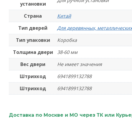
Для ручной установки
установки
Страна
Китай
Тип дверей
Для деревянных, металлических
Тип упаковки
Коробка
Толщина двери
38-60 мм
Вес двери
Не имеет значения
Штрихкод
6941899132788
Штрихкод
6941899132788
Доставка по Москве и МО через ТК или Курь