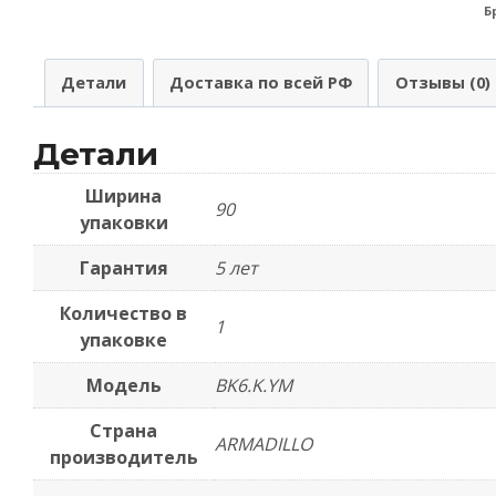
(
Б
п
B
Детали
Доставка по всей РФ
Отзывы (0)
M
3
Детали
и
Ширина
90
т
упаковки
Гарантия
5 лет
Количество в
1
упаковке
Модель
BK6.K.YM
Страна
ARMADILLO
производитель