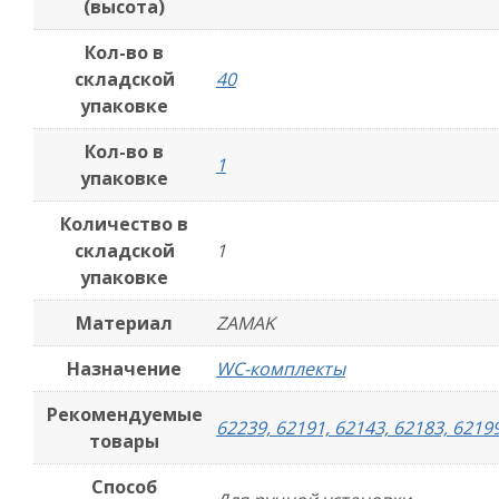
(высота)
Кол-во в
складской
40
упаковке
Кол-во в
1
упаковке
Количество в
складской
1
упаковке
Материал
ZAMAK
Назначение
WC-комплекты
Рекомендуемые
62239, 62191, 62143, 62183, 62199
товары
Способ