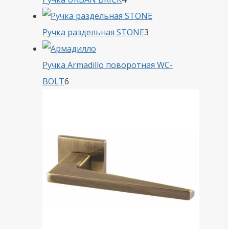
товара
3
Ручка раздельная STONE
3
товара
Ручка Armadillo поворотная WC-
6
BOLT
6
товаров