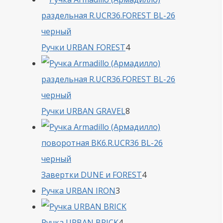
4
Ручки URBAN FOREST
4
товара
8
Ручки URBAN GRAVEL
8
товаров
4
Завертки DUNE и FOREST
4
3
товара
Ручка URBAN IRON
3
товара
4
Ручка URBAN BRICK
4