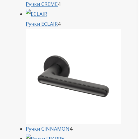
4
Ручки CREME
4
товара
4
Ручки ECLAIR
4
товара
4
Ручки CINNAMON
4
товара