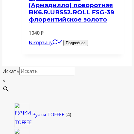
(Армадилло) поворотная
BK6.R.URS52.ROLL FSG-39
флорентийское золото
1040
₽
В корзину
Подробнее
Искать
×
4
Ручки TOFFEE
4
товара
4