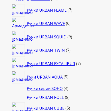
товаров
7
Ручки URBAN FLAME
7
товаров
6
Ручки URBAN WAVE
6
товаров
9
Ручки URBAN SQUID
9
товаров
7
Ручки URBAN TWIN
7
товаров
7
Ручки URBAN EXCALIBUR
7
товаров
5
Руки URBAN AQUA
5
товаров
4
Ручки серии SOHO
4
товара
8
Ручки URBAN ROLL
8
товаров
5
Ручки URBAN CUBE
5