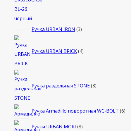
3
Ручка URBAN IRON
3
товара
4
товара
Ручка URBAN BRICK
4
3
товара
Ручка раздельная STONE
3
6
Ручка Armadillo поворотная WC-BOLT
6
то
8
Ручки URBAN MORI
8