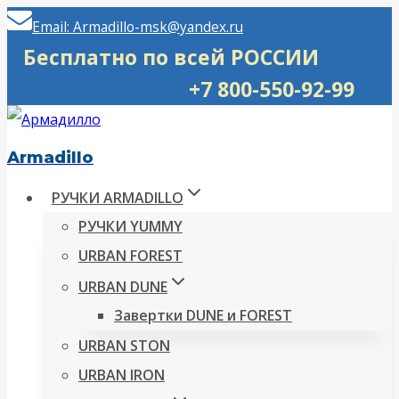
Перейти
Email: Armadillo-msk@yandex.ru
к
Бесплатно по всей РОССИИ
содержимому
+7 800-550-92-99
Armadillo
РУЧКИ ARMADILLO
РУЧКИ YUMMY
URBAN FOREST
URBAN DUNE
Завертки DUNE и FOREST
URBAN STON
URBAN IRON