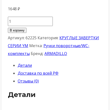
1648
₽
Количество
товара
В корзину
Ручка
Артикул:
62225
Категория:
КРУГЛЫЕ ЗАВЕРТКИ
Armadillo
СЕРИИ YM
Метка:
Ручки поворотные/WC-
(Армадилло)
комплекты
Бренд:
ARMADILLO
поворотная
Детали
BK6.R.YM
Доставка по всей РФ
FSG-
Отзывы (0)
39
флор.
Детали
золото