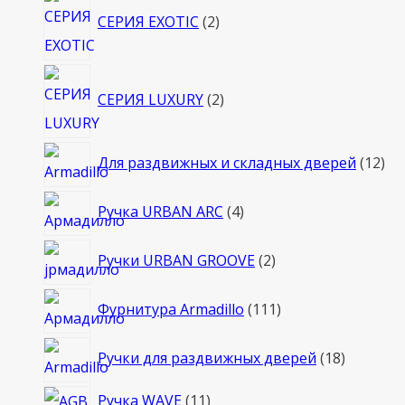
СЕРИЯ EXOTIC
2
товара
2
СЕРИЯ LUXURY
2
товара
12
Для раздвижных и складных дверей
12
то
4
Ручка URBAN ARC
4
товара
2
Ручки URBAN GROOVE
2
товара
111
Фурнитура Armadillo
111
товаров
18
Ручки для раздвижных дверей
18
товаров
11
Ручка WAVE
11