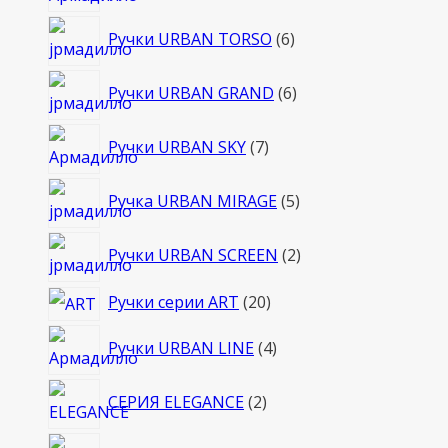
товаров
6
Ручки URBAN TORSO
6
товаров
6
Ручки URBAN GRAND
6
товаров
7
Ручки URBAN SKY
7
товаров
5
Ручка URBAN MIRAGE
5
товаров
2
Ручки URBAN SCREEN
2
товара
20
Ручки серии ART
20
товаров
4
Ручки URBAN LINE
4
товара
2
СЕРИЯ ELEGANCE
2
товара
2