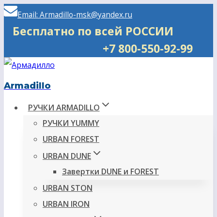
Перейти
Email: Armadillo-msk@yandex.ru
к
Бесплатно по всей РОССИИ
содержимому
+7 800-550-92-99
Armadillo
РУЧКИ ARMADILLO
РУЧКИ YUMMY
URBAN FOREST
URBAN DUNE
Завертки DUNE и FOREST
URBAN STON
URBAN IRON