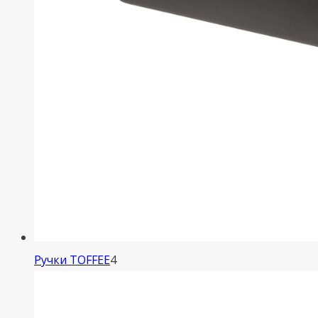
4
Ручки TOFFEE
4
товара