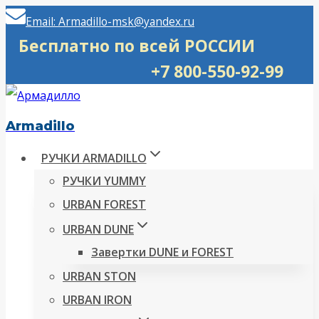
Перейти
Email: Armadillo-msk@yandex.ru
к
Бесплатно по всей РОССИИ
содержимому
+7 800-550-92-99
Armadillo
РУЧКИ ARMADILLO
РУЧКИ YUMMY
URBAN FOREST
URBAN DUNE
Завертки DUNE и FOREST
URBAN STON
URBAN IRON