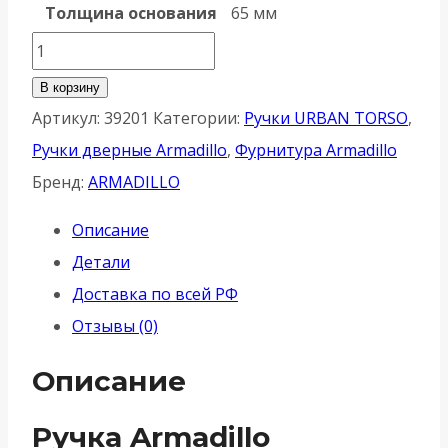
Толщина основания
65 мм
Количество
товара
В корзину
Ручка
Артикул:
39201
Категории:
Ручки URBAN TORSO
,
Armadillo
Ручки дверные Armadillo
,
Фурнитура Armadillo
(Армадилло)
Бренд:
ARMADILLO
раздельная
Описание
TORSO
Детали
USS
Доставка по всей РФ
MWSC-
Отзывы (0)
33
-
Описание
Итальянский
тисненый
Ручка Armadillo