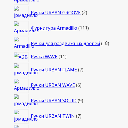
товара
2
Ручки URBAN GROOVE
2
товара
111
Фурнитура Armadillo
111
товаров
18
Ручки для раздвижных дверей
18
товаров
11
Ручка WAVE
11
товаров
7
Ручки URBAN FLAME
7
товаров
6
Ручки URBAN WAVE
6
товаров
9
Ручки URBAN SQUID
9
товаров
7
Ручки URBAN TWIN
7
товаров