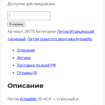
Доступно для предзаказа
Количество
товара
В корзину
Петля
Артикул:
28773
Категории:
Петли Итальянский
Armadillo
тисненый
,
Петли скрытого монтажа Armadillo
(Армадилло)
Описание
скрытой
Детали
установки
Доставка по всей РФ
U3D4200L
Отзывы (0)
SC
левая
Описание
(Architect
3D-
Петли
Armadillo
3D-ACH — стильный и
ACH