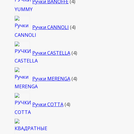
Ручки BANOFFE
4
товара
4
Ручки CANNOLI
4
товара
4
Ручки CASTELLA
4
товара
4
Ручки MERENGA
4
товара
4
Ручки COTTA
4
товара
4
това