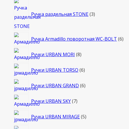
3
товара
Ручка раздельная STONE
3
6
Ручка Armadillo поворотная WC-BOLT
6
то
8
Ручки URBAN MORI
8
товаров
6
Ручки URBAN TORSO
6
товаров
6
Ручки URBAN GRAND
6
товаров
7
Ручки URBAN SKY
7
товаров
5
Ручка URBAN MIRAGE
5
товаров