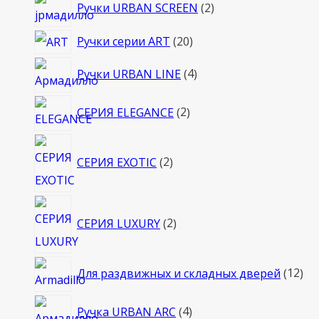
2
Ручки URBAN SCREEN
2
товара
20
Ручки серии ART
20
товаров
4
Ручки URBAN LINE
4
товара
2
СЕРИЯ ELEGANCE
2
товара
2
СЕРИЯ EXOTIC
2
товара
2
СЕРИЯ LUXURY
2
товара
12
Для раздвижных и складных дверей
12
то
4
Ручка URBAN ARC
4