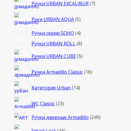
7
Ручки URBAN EXCALIBUR
7
товаров
5
Руки URBAN AQUA
5
товаров
4
Ручки серии SOHO
4
товара
8
Ручки URBAN ROLL
8
товаров
5
Ручки URBAN CUBE
5
товаров
16
Ручки Armadillo Classic
16
товаров
14
Категория Urban
14
товаров
23
WC Classic
23
товара
249
Ручки дверные Armadillo
249
товаров
16
Smart Lock
16