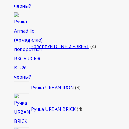
4
товара
Завертки DUNE и FOREST
4
3
Ручка URBAN IRON
3
товара
4
товара
Ручка URBAN BRICK
4