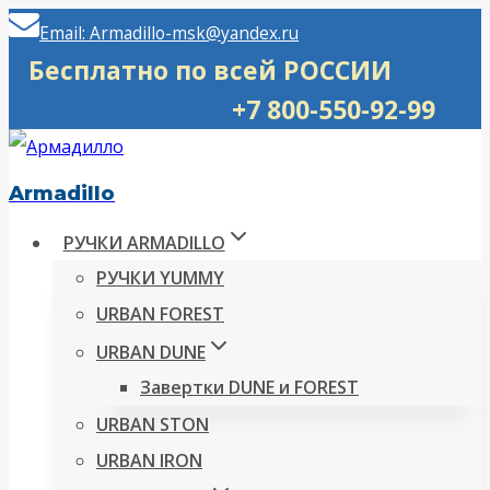
Перейти
Email: Armadillo-msk@yandex.ru
к
Бесплатно по всей РОССИИ
содержимому
+7 800-550-92-99
Armadillo
РУЧКИ ARMADILLO
РУЧКИ YUMMY
URBAN FOREST
URBAN DUNE
Завертки DUNE и FOREST
URBAN STON
URBAN IRON