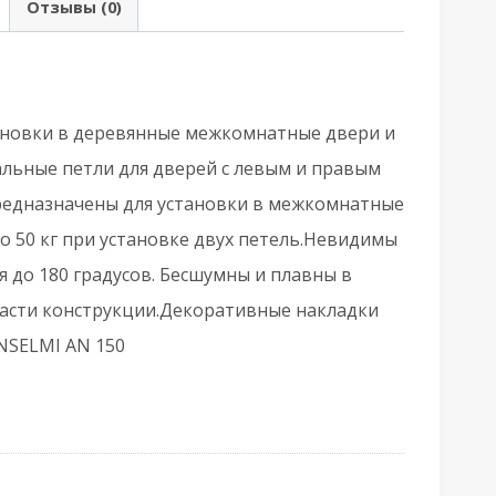
Отзывы (0)
крытой
становки
3D1500.VPG
WH
тановки в деревянные межкомнатные двери и
елый
льные петли для дверей с левым и правым
редназначены для установки в межкомнатные
до 50 кг при установке двух петель.Невидимы
 до 180 градусов. Бесшумны и плавны в
части конструкции.Декоративные накладки
NSELMI AN 150