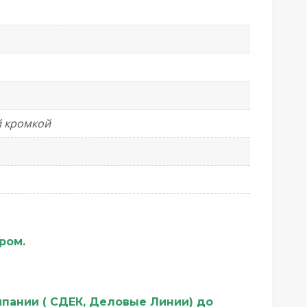
й кромкой
ером.
мпании ( СДЕК, Деловые Линии) до