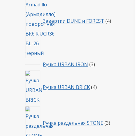
Завертки DUNE и FOREST
4
3
Ручка URBAN IRON
3
товара
4
товара
Ручка URBAN BRICK
4
3
товара
Ручка раздельная STONE
3