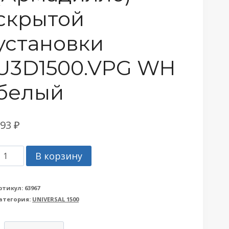
скрытой
установки
U3D1500.VPG WH
белый
893
₽
оличество
В корзину
овара
етля
ртикул:
63967
атегория:
UNIVERSAL 1500
rmadillo
Армадилло)