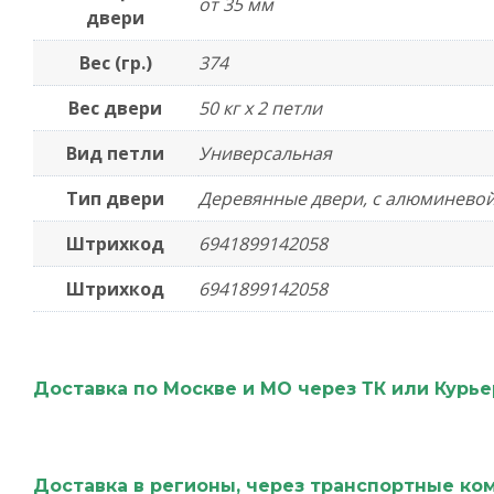
от 35 мм
двери
Вес (гр.)
374
Вес двери
50 кг х 2 петли
Вид петли
Универсальная
Тип двери
Деревянные двери, с алюминево
Штрихкод
6941899142058
Штрихкод
6941899142058
Доставка по Москве и МО через ТК или Курь
Доставка в регионы, через транспортные ко