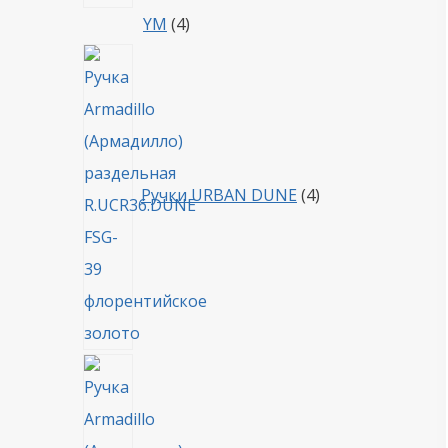
4
YM
4
товара
4
товара
Ручки URBAN DUNE
4
4
товара