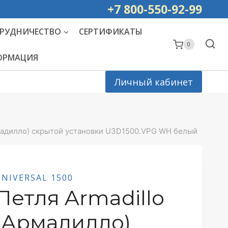
ей РОССИИ
+7 800-550-92-99
РУДНИЧЕСТВО
СЕРТИФИКАТЫ
0
ФОРМАЦИЯ
Личный кабинет
рмадилло) скрытой установки U3D1500.VPG WH белый
UNIVERSAL 1500
Петля Armadillo
(Армадилло)