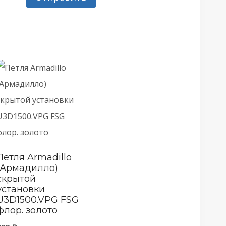
Петля Armadillo
(Армадилло)
скрытой
установки
U3D1500.VPG FSG
флор. золото