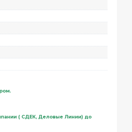
ером.
мпании ( СДЕК, Деловые Линии) до