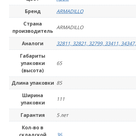
Бренд
ARMADILLO
Страна
ARMADILLO
производитель
Аналоги
32811, 32821, 32799, 33411, 34347
Габариты
упаковки
65
(высота)
Длина упаковки
85
Ширина
111
упаковки
Гарантия
5 лет
Кол-во в
складской
36