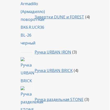
Завертки DUNE и FOREST
4
3
Ручка URBAN IRON
3
товара
4
товара
Ручка URBAN BRICK
4
3
товара
Ручка раздельная STONE
3