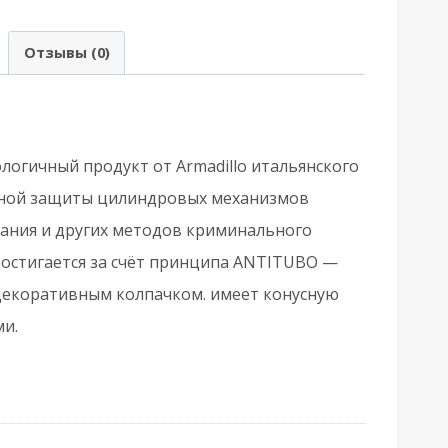
Армадилло)
а
Отзывы (0)
ЦМ
T/ATC-
rotector
-
логичный продукт от Armadillo итальянского
5CP-
жной защиты цилиндровых механизмов
вания и других методов криминального
остигается за счёт принципа ANTITUBO —
ром
 декоративным колпачком. имеет конусную
ми.