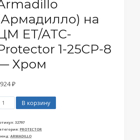
Armadillo
(Армадилло) на
ЦМ ET/ATC-
Protector 1-25CP-8
— Хром
1924
₽
оличество
В корзину
овара
роненакладка
ртикул:
32797
атегория:
PROTECTOR
rmadillo
ренд:
ARMADILLO