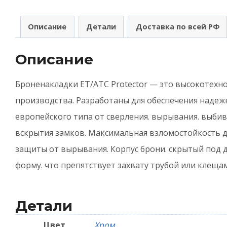
(
н
Описание
Детали
Доставка по всей РФ
E
Описание
P
1
Броненакладки ET/ATC Protector — это высокотехно
2
производства. Разработаны для обеспечения наде
8
европейского типа от сверления. вырывания. выби
-
вскрытия замков. Максимальная взломостойкость д
Х
защиты от вырывания. Корпус брони. скрытый под
форму. что препятствует захвату трубой или клеща
Детали
Цвет
Хром