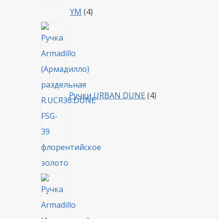
4
YM
4
товара
4
товара
Ручки URBAN DUNE
4
4
товара