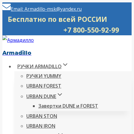
Перейти
Email: Armadillo-msk@yandex.ru
к
Бесплатно по всей РОССИИ
содержимому
+7 800-550-92-99
Armadillo
РУЧКИ ARMADILLO
РУЧКИ YUMMY
URBAN FOREST
URBAN DUNE
Завертки DUNE и FOREST
URBAN STON
URBAN IRON