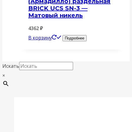
(Армадилло) раздельная
BRICK UCS SN-3 —
Матовый никель
4362
₽
В корзину
Подробнее
Искать
×