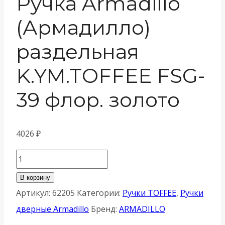
Ручка Armadillo
(Армадилло)
раздельная
K.YM.TOFFEE FSG-
39 флор. золото
4026
₽
Количество
товара
В корзину
Ручка
Артикул:
62205
Категории:
Ручки TOFFEE
,
Ручки
Armadillo
дверные Armadillo
Бренд:
ARMADILLO
(Армадилло)