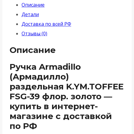
Описание
раздельная
Детали
K.YM.TOFFEE
Доставка по всей РФ
FSG-
Отзывы (0)
39
флор.
Описание
золото
Ручка Armadillo
(Армадилло)
раздельная K.YM.TOFFEE
FSG-39 флор. золото —
купить в интернет-
магазине с доставкой
по РФ