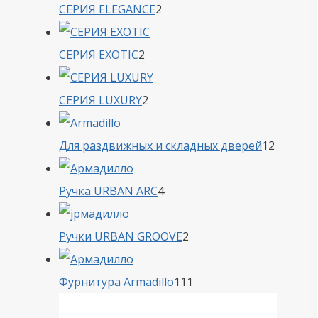
2
СЕРИЯ ELEGANCE
2
товара
2
СЕРИЯ EXOTIC
2
товара
2
СЕРИЯ LUXURY
2
товара
12
Для раздвижных и складных дверей
12
товаро
4
Ручка URBAN ARC
4
товара
2
Ручки URBAN GROOVE
2
товара
111
Фурнитура Armadillo
111
товаров