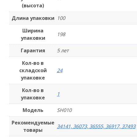
(высота)
Длина упаковки
100
Ширина
198
упаковки
Гарантия
5 лет
Кол-во в
складской
24
упаковке
Кол-во в
1
упаковке
Модель
SH010
Рекомендуемые
34141, 36073, 36555, 36917, 37493
товары