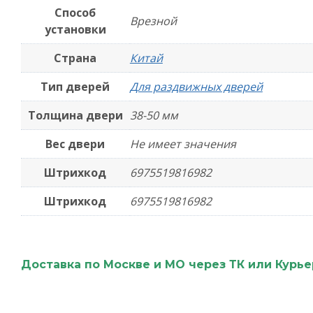
Способ
Врезной
установки
Страна
Китай
Тип дверей
Для раздвижных дверей
Толщина двери
38-50 мм
Вес двери
Не имеет значения
Штрихкод
6975519816982
Штрихкод
6975519816982
Доставка по Москве и МО через ТК или Курь