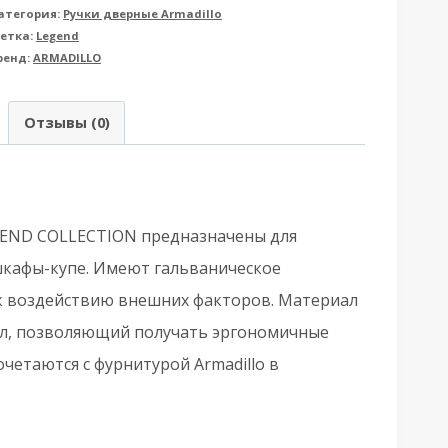
атегория:
Ручки дверные Armadillo
rmadillo
етка:
Legend
ренд:
ARMADILLO
рмадилло)
ля
Отзывы (0)
аздвижных
верей
H.LD152.010
GEND COLLECTION предназначены для
SH010)
кафы-купе. Имеют гальваническое
P-
к воздействию внешних факторов. Материал
ал, позволяющий получать эргономичные
четаются с фурнитурой Armadillo в
ром