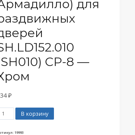
Армадилло) для
раздвижных
дверей
SH.LD152.010
(SH010) СP-8 —
Хром
934
₽
оличество
В корзину
овара
учка
ртикул:
19993