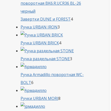
4
Завертки DUNE и FOREST
4
3
товара
Ручка URBAN IRON
3
товара
4
Ручка URBAN BRICK
4
товара
3
Ручка раздельная STONE
3
товара
Ручка Armadillo поворотная WC-
6
BOLT
6
товаров
8
Ручки URBAN MORI
8
товаров