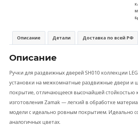
К
A
М
(
Б
А
д
Описание
Детали
Доставка по всей РФ
р
д
Описание
S
Ручки для раздвижных дверей SH010 коллекции LE
(
установки на межкомнатные раздвижные двери и ш
С
покрытие, отличающееся высочайшей стойкостью 
8
изготовления Zamak — легкий в обработке матери
-
модели с идеально ровным покрытием. Идеально со
Х
аналогичных цветах.