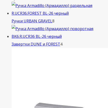
товара
8
Ручки URBAN GRAVEL
8
товаров
4
Завертки DUNE и FOREST
4
товара