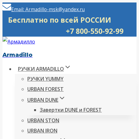
Перейти
Email: Armadillo-msk@yandex.ru
к
Бесплатно по всей РОССИИ
содержимому
+7 800-550-92-99
Armadillo
РУЧКИ ARMADILLO
РУЧКИ YUMMY
URBAN FOREST
URBAN DUNE
Завертки DUNE и FOREST
URBAN STON
URBAN IRON