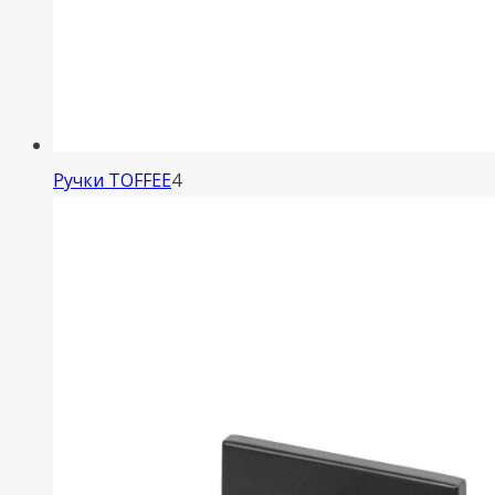
4
Ручки TOFFEE
4
товара