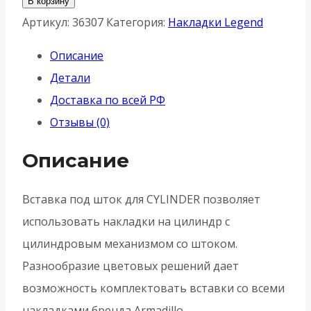
В корзину
Вставка
Артикул:
36307
Категория:
Накладки Legend
Armadillo
Описание
(Армадилло)
Детали
под
Доставка по всей РФ
шток
Отзывы (0)
ET.TANG.UNI
(CYLINDER)
Описание
SC-
14
Вставка под шток для CYLINDER позволяет
-
использовать накладки на цилиндр с
Матовый
цилиндровым механизмом со штоком.
хром
Разнообразие цветовых решений дает
возможность комплектовать вставки со всеми
накладками бренда Armadillo.