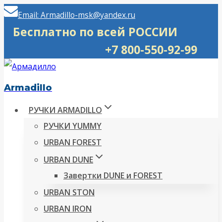
Перейти
Email: Armadillo-msk@yandex.ru
к
Бесплатно по всей РОССИИ
содержимому
+7 800-550-92-99
Armadillo
РУЧКИ ARMADILLO
РУЧКИ YUMMY
URBAN FOREST
URBAN DUNE
Завертки DUNE и FOREST
URBAN STON
URBAN IRON