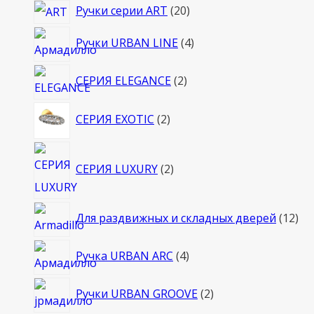
20
Ручки серии ART
20
товаров
4
Ручки URBAN LINE
4
товара
2
СЕРИЯ ELEGANCE
2
товара
2
СЕРИЯ EXOTIC
2
товара
2
СЕРИЯ LUXURY
2
товара
12
Для раздвижных и складных дверей
12
то
4
Ручка URBAN ARC
4
товара
2
Ручки URBAN GROOVE
2
товара