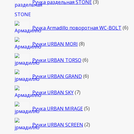
Ручка раздельная STONE
3
6
Ручка Armadillo поворотная WC-BOLT
6
то
8
Ручки URBAN MORI
8
товаров
6
Ручки URBAN TORSO
6
товаров
6
Ручки URBAN GRAND
6
товаров
7
Ручки URBAN SKY
7
товаров
5
Ручка URBAN MIRAGE
5
товаров
2
Ручки URBAN SCREEN
2
товара