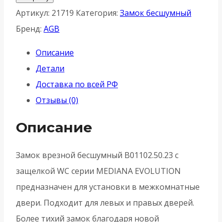
Защелка
Артикул:
21719
Категория:
Замок бесшумный
врезная
Бренд:
AGB
AGB
Описание
(АГБ)
Детали
WC
Доставка по всей РФ
B01102.50.23
Отзывы (0)
MEDIANA
EVOLUTION-
Описание
Матовое
золото
Замок врезной бесшумный B01102.50.23 с
защелкой WC серии MEDIANA EVOLUTION
предназначен для установки в межкомнатные
двери. Подходит для левых и правых дверей.
Более тихий замок благодаря новой