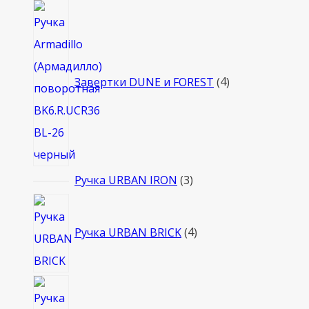
4
товара
Завертки DUNE и FOREST
4
3
Ручка URBAN IRON
3
товара
4
товара
Ручка URBAN BRICK
4
3
товара