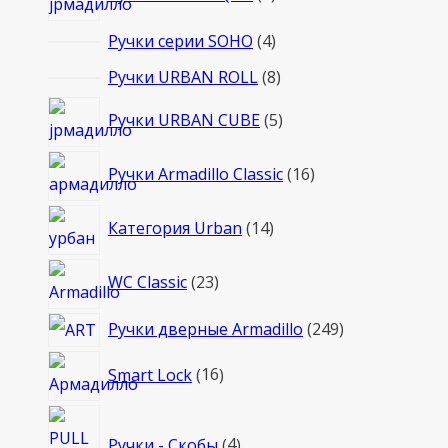
товаров
4
Ручки серии SOHO
4
товара
8
Ручки URBAN ROLL
8
товаров
5
Ручки URBAN CUBE
5
товаров
16
Ручки Armadillo Classic
16
товаров
14
Категория Urban
14
товаров
23
WC Classic
23
товара
249
Ручки дверные Armadillo
249
товаров
16
Smart Lock
16
товаров
4
Ручки - Скобы
4