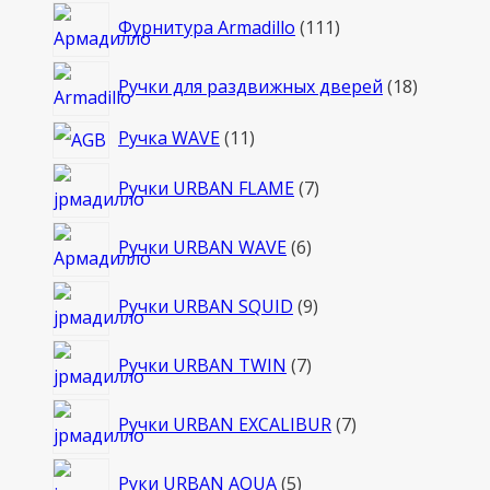
111
Фурнитура Armadillo
111
товаров
18
Ручки для раздвижных дверей
18
товаров
11
Ручка WAVE
11
товаров
7
Ручки URBAN FLAME
7
товаров
6
Ручки URBAN WAVE
6
товаров
9
Ручки URBAN SQUID
9
товаров
7
Ручки URBAN TWIN
7
товаров
7
Ручки URBAN EXCALIBUR
7
товаров
5
Руки URBAN AQUA
5