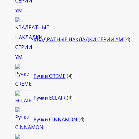
4
тов
КВАДРАТНЫЕ НАКЛАДКИ СЕРИИ YM
4
4
Ручки CREME
4
товара
4
Ручки ECLAIR
4
товара
4
Ручки CINNAMON
4
товара
4