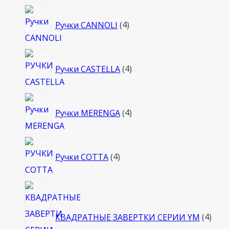
4
Ручки CANNOLI
4
товара
4
Ручки CASTELLA
4
товара
4
Ручки MERENGA
4
товара
4
Ручки COTTA
4
товара
4
това
КВАДРАТНЫЕ ЗАВЕРТКИ СЕРИИ YM
4