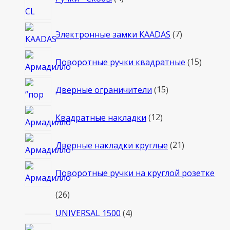
товара
7
Электронные замки KAADAS
7
товаров
15
Поворотные ручки квадратные
15
товаро
15
Дверные ограничители
15
товаров
12
Квадратные накладки
12
товаров
21
Дверные накладки круглые
21
товар
Поворотные ручки на круглой розетке
26
26
товаров
4
UNIVERSAL 1500
4
товара