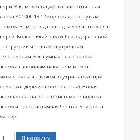
вери. В комплектацию входит ответная
ланка B01000.13.12 короткая с загнутым
зычком. Замок подходит для левых и правых
верей. Более тихий замок благодаря новой
онструкции и новым внутренним
омпонентам. Бесшумная пластиковая
ащелка с двойным наклоном может
иксироваться ключом внутри замка (при
еревозке деревянного полотна). Новая
ащищенная патентом система поворота
ащелки. Цвет: античная бронза. Упаковка:
листер.
оличество
В корзину