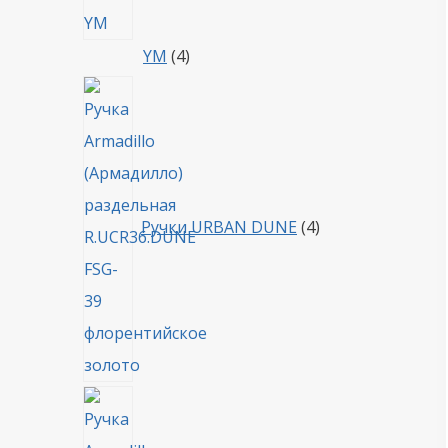
4
YM
4
товара
4
товара
Ручки URBAN DUNE
4
4
товара