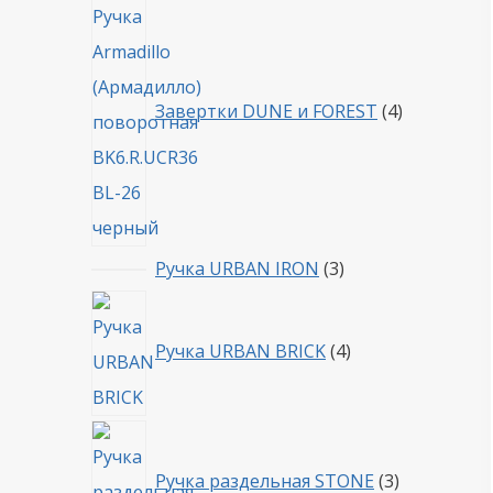
товара
Завертки DUNE и FOREST
4
3
Ручка URBAN IRON
3
товара
4
товара
Ручка URBAN BRICK
4
3
товара
Ручка раздельная STONE
3