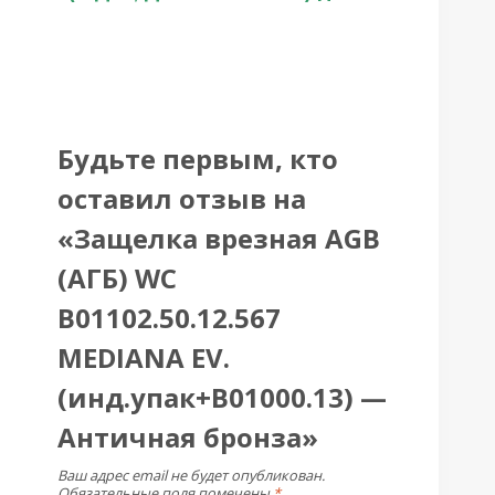
Будьте первым, кто
оставил отзыв на
«Защелка врезная AGB
(АГБ) WC
B01102.50.12.567
MEDIANA EV.
(инд.упак+B01000.13) —
Античная бронза»
Ваш адрес email не будет опубликован.
Обязательные поля помечены
*