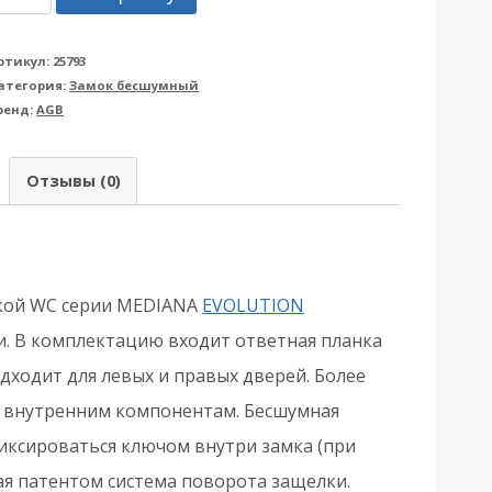
овара
ащелка
ртикул:
25793
атегория:
Замок бесшумный
резная
ренд:
AGB
GB
АГБ)
Отзывы (0)
WC
01102.50.12.567
EDIANA
V.
лкой WC серии MEDIANA
EVOLUTION
инд.упак+B01000.13)
и. В комплектацию входит ответная планка
одходит для левых и правых дверей. Более
нтичная
м внутренним компонентам. Бесшумная
ронза
иксироваться ключом внутри замка (при
я патентом система поворота защелки.