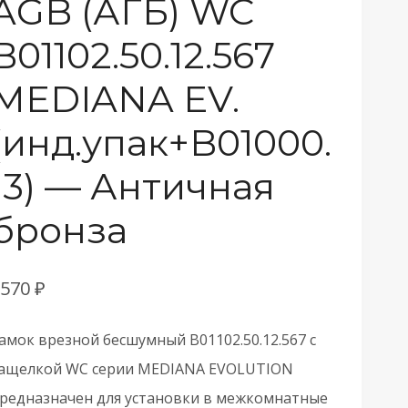
AGB (АГБ) WC
B01102.50.12.567
MEDIANA EV.
(инд.упак+B01000.
13) — Античная
бронза
1570
₽
амок врезной бесшумный B01102.50.12.567 с
ащелкой WC серии MEDIANA EVOLUTION
редназначен для установки в межкомнатные