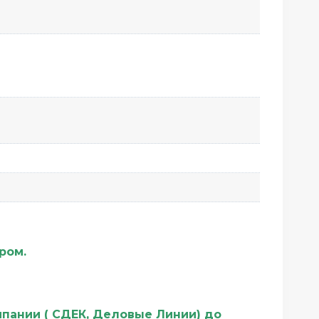
ером.
мпании ( СДЕК, Деловые Линии) до