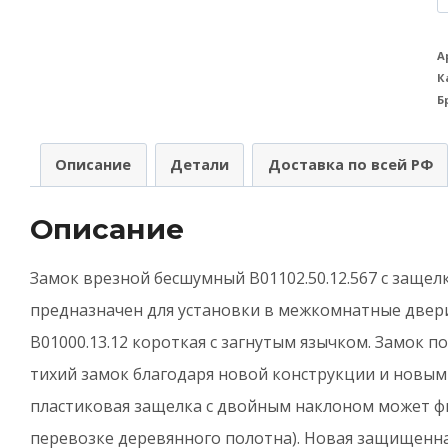
т
З
А
К
в
Б
A
(
Описание
Детали
Доставка по всей РФ
B
Описание
M
E
Замок врезной бесшумный B01102.50.12.567 с заще
(
предназначен для установки в межкомнатные двер
-
B01000.13.12 короткая с загнутым язычком. Замок п
А
тихий замок благодаря новой конструкции и новы
б
пластиковая защелка с двойным наклоном может ф
перевозке деревянного полотна). Новая защищенна