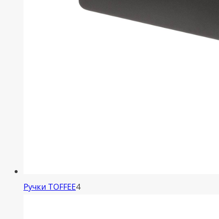
4
Ручки TOFFEE
4
товара