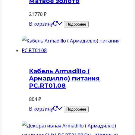
Матвое золото
21770
₽
В корзину
Подробнее
Кабель Armadillo (
Армадилло) питания
PC.RT01.08
804
₽
В корзину
Подробнее