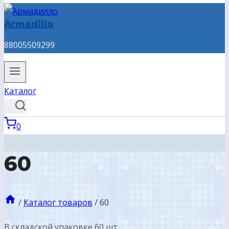
Armadillo
88005509299
Каталог
0
60
/
Каталог товаров
/
60
В складской упаковке 60 шт