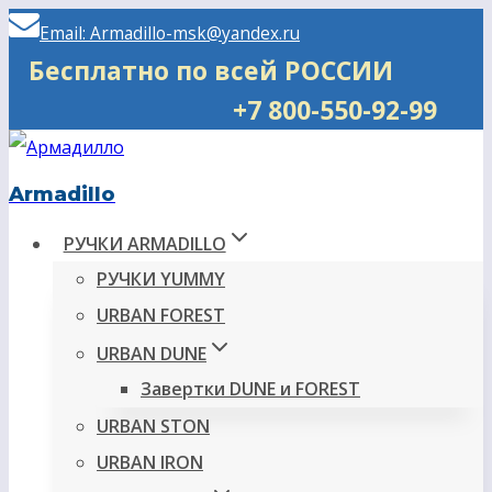
Перейти
Email: Armadillo-msk@yandex.ru
к
Бесплатно по всей РОССИИ
содержимому
+7 800-550-92-99
Armadillo
РУЧКИ ARMADILLO
РУЧКИ YUMMY
URBAN FOREST
URBAN DUNE
Завертки DUNE и FOREST
URBAN STON
URBAN IRON